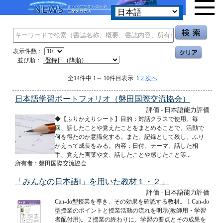
表示件数：
並び順：
全14件中 1～ 10件目表示 1
2
次へ
日本語学習ポートフォリオ（磐田国際交流協会）
評価 - 日本語能力評価
◆【ふりかえりシート】目的：対話クラスで使用。毎
回、話したことや覚えたことをまとめることで、活動で
何を得たのか意識化する。また、記録として残し、ふり
かえって成長をみる。内容：日付、テーマ、話した相
手、覚えた言葉や文、話したことや感じたこと等...
所有者：磐田国際交流協会
「みんなの日本語I」を用いた教材１・２」
評価 - 日本語能力評価
Can-do型授業を導き、その効果を確認する教材。 1 Can-do
型授業のポイントと授業活動の流れを明示(教師用・学習
者配付用)。 2 授業の終わりに、学習の要点とその成果を