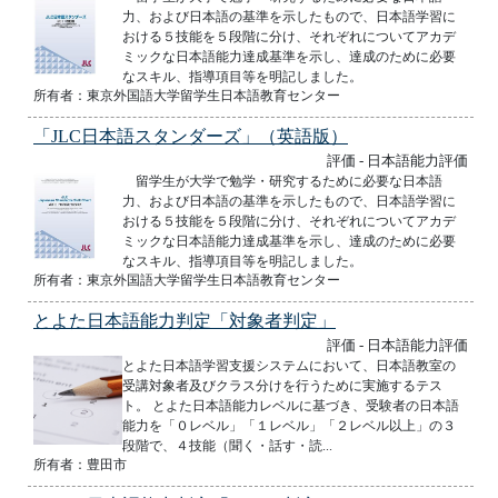
力、および日本語の基準を示したもので、日本語学習に
おける５技能を５段階に分け、それぞれについてアカデ
ミックな日本語能力達成基準を示し、達成のために必要
なスキル、指導項目等を明記しました。
所有者：東京外国語大学留学生日本語教育センター
「JLC日本語スタンダーズ」（英語版）
評価 - 日本語能力評価
留学生が大学で勉学・研究するために必要な日本語
力、および日本語の基準を示したもので、日本語学習に
おける５技能を５段階に分け、それぞれについてアカデ
ミックな日本語能力達成基準を示し、達成のために必要
なスキル、指導項目等を明記しました。
所有者：東京外国語大学留学生日本語教育センター
とよた日本語能力判定「対象者判定」
評価 - 日本語能力評価
とよた日本語学習支援システムにおいて、日本語教室の
受講対象者及びクラス分けを行うために実施するテス
ト。 とよた日本語能力レベルに基づき、受験者の日本語
能力を「０レベル」「１レベル」「２レベル以上」の３
段階で、４技能（聞く・話す・読...
所有者：豊田市