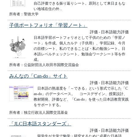
自己評価できる振り返りシート。原則として来日まもな
い地域在住の外...
所有者：聖徳大学
子供ポートフォリオ「学習ノート」
評価 - 日本語能力評価
日本語学習ポートフォリオとして子供のための「学習ノ
ート」を作成。個人カルテ（子供用）、学習記録、今月
の目標シート、私のできることば・私の勉強シート、日
本語レベルチェックシート、勉強会ワークシート等を作
成。
所有者：公益財団法人吹田市国際交流協会
みんなの「Can-do」サイト
評価 - 日本語能力評価
日本語の熟達度を「～できる」という形式で示した「C
an-do」のデータベース。 コースデザイン、授業設計、
教材開発、評価など、「Can-do」を使った日本語教育実践
をサポートする。
所有者：独立行政法人国際交流基金
「JLC日本語スタンダーズ」
評価 - 日本語能力評価
留学生が大学で勉学・研究するために必要な日本語