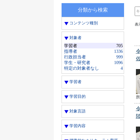
分類から検索
コンテンツ種別
表
対象者
学習者
705
指導者
1336
行政担当者
999
学生・研究者
1096
特定の対象者なし
4
学習者
学習目的
所
対象言語
学習内容