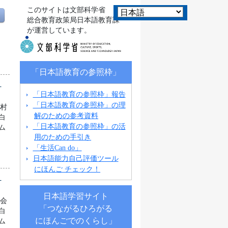
このサイトは文部科学省
総合教育政策局日本語教育課
が運営しています。
「日本語教育の参照枠」
県
「日本語教育の参照枠」報告
「日本語教育の参照枠」の理
町村
解のための参考資料
白
「日本語教育の参照枠」の活
ム
用のための手引き
「生活Can do」
日本語能力自己評価ツール
にほんご チェック！
県
日本語学習サイト
協会
「つながるひろがる
白
にほんごでのくらし」
ム