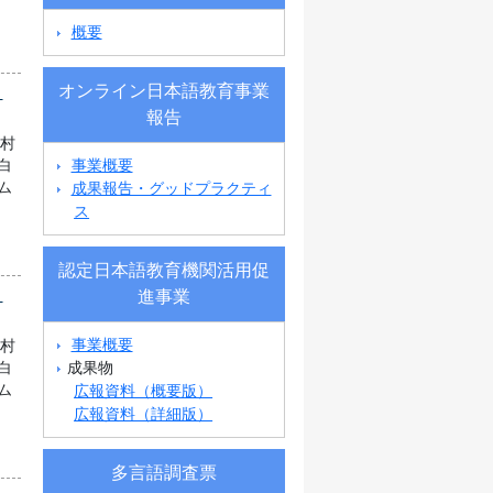
概要
オンライン日本語教育事業
県
報告
町村
事業概要
白
成果報告・グッドプラクティ
ム
ス
認定日本語教育機関活用促
県
進事業
事業概要
町村
成果物
白
広報資料（概要版）
ム
広報資料（詳細版）
多言語調査票