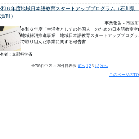
令和６年度地域日本語教育スタートアッププログラム（石川
志賀町）
事業報告 - 市区
令和６年度「生活者としての外国人」のための日本語教室空
地域解消推進事業 地域日本語教育スタートアッププログラ
で取り組んだ事業に関する報告書
有者：文部科学省
全705件中 21～ 30件目表示
前へ
1
2
3
4
5
次へ
このページのTO