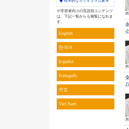
標準的なカリキュラム案等
※学習者向けの言語別コンテンツ
所
は、下記一覧からも御覧になれま
す。
English
한국어
Español
所
Português
中文
Viet Nam
所