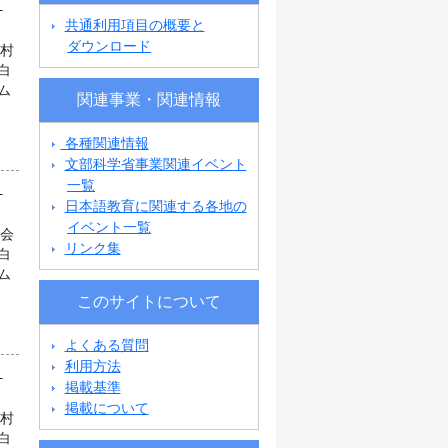
県
共通利用項目の概要と
ダウンロード
町村
白
ム
関連事業・関連情報
各種関連情報
文部科学省事業関連イベント
一覧
県
日本語教育に関連する各地の
イベント一覧
協会
リンク集
白
ム
このサイトについて
よくある質問
利用方法
県
掲載基準
掲載について
町村
白