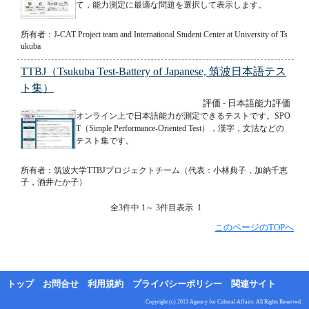
て，能力測定に最適な問題を選択して表示します。
所有者：J-CAT Project team and International Student Center at University of Ts
ukuba
TTBJ（Tsukuba Test-Battery of Japanese, 筑波日本語テス
ト集）
評価 - 日本語能力評価
オンライン上で日本語能力が測定できるテストです。SPO
T（Simple Performance-Oriented Test），漢字，文法などの
テスト集です。
所有者：筑波大学TTBJプロジェクトチーム（代表：小林典子，加納千恵
子，酒井たか子）
全3件中 1～ 3件目表示 1
このページのTOPへ
トップ
お問合せ
利用規約
プライバシーポリシー
関連サイト
Copyright (c) 2013 Agency for Cultural Affairs. All Rights Reserved.