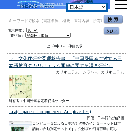
表示件数：
並び順：
全3件中 1～ 3件目表示 1
12 文化庁研究委嘱報告書 「中国帰国者に対する日
本語教育のカリキュラム開発に関する調査研究」
カリキュラム・シラバス - カリキュラム
所有者：中国帰国者定着促進センター
J-cat(Japanese Computerized Adaptive Test)
評価 - 日本語能力評価
コンピュータによる日本語学習者のインターネット日本
語能力自動判定テストです。受験者の回答行動に応じ