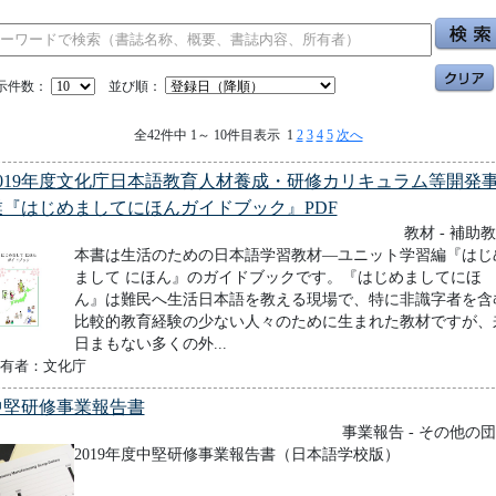
示件数：
並び順：
全42件中 1～ 10件目表示 1
2
3
4
5
次へ
2019年度文化庁日本語教育人材養成・研修カリキュラム等開発
業『はじめましてにほんガイドブック』PDF
教材 - 補助
本書は生活のための日本語学習教材―ユニット学習編『はじ
まして にほん』のガイドブックです。『はじめましてにほ
ん』は難民へ生活日本語を教える現場で、特に非識字者を含
比較的教育経験の少ない人々のために生まれた教材ですが、
日まもない多くの外...
有者：文化庁
中堅研修事業報告書
事業報告 - その他の
2019年度中堅研修事業報告書（日本語学校版）