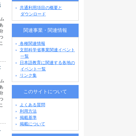
語
共通利用項目の概要と
ダウンロード
ラム
あ
関連事業・関連情報
分
つ
各種関連情報
こ
文部科学省事業関連イベント
一覧
日本語教育に関連する各地の
ー
イベント一覧
リンク集
ラム
あ
このサイトについて
分
つ
よくある質問
こ
利用方法
掲載基準
掲載について
ノ