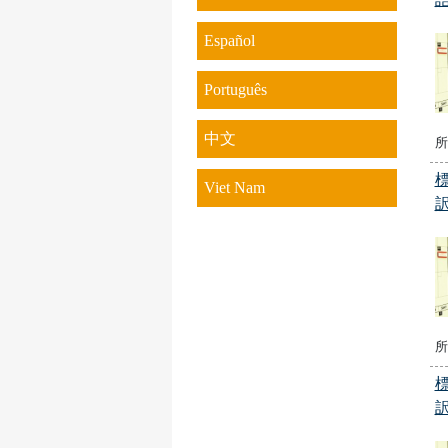
Español
Português
中文
所
Viet Nam
所