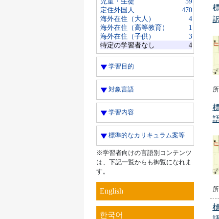
児童・生徒
59
定住外国人
470
海外在住（大人）
4
海外在住（高等教育）
1
海外在住（子供）
3
特定の学習者なし
4
学習目的
所
対象言語
学習内容
標準的なカリキュラム案等
※学習者向けの言語別コンテンツ
は、下記一覧からも御覧になれま
す。
所
English
한국어