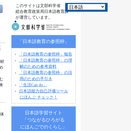
このサイトは文部科学省
総合教育政策局日本語教育課
が運営しています。
「日本語教育の参照枠」
事
「日本語教育の参照枠」報告
「日本語教育の参照枠」の理
教材
解のための参考資料
め
「日本語教育の参照枠」の活
用のための手引き
む
「生活Can do」
来
日本語能力自己評価ツール
にほんご チェック！
日本語学習サイト
団体
「つながるひろがる
にほんごでのくらし」