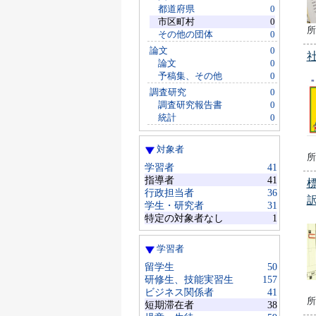
都道府県
0
市区町村
0
所
その他の団体
0
論文
0
論文
0
予稿集、その他
0
調査研究
0
調査研究報告書
0
統計
0
対象者
所
学習者
41
指導者
41
行政担当者
36
学生・研究者
31
特定の対象者なし
1
学習者
留学生
50
研修生、技能実習生
157
ビジネス関係者
41
所
短期滞在者
38