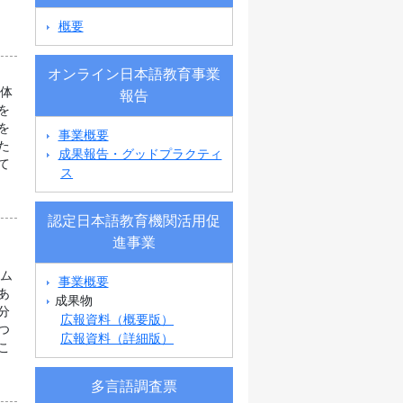
概要
オンライン日本語教育事業
団体
報告
を
を
事業概要
た
成果報告・グッドプラクティ
て
ス
認定日本語教育機関活用促
進事業
ラム
事業概要
あ
成果物
分
広報資料（概要版）
つ
広報資料（詳細版）
こ
多言語調査票