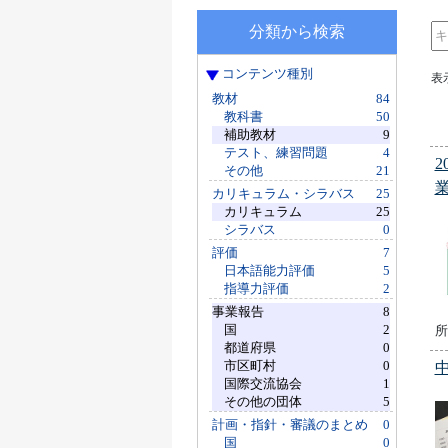
分類から検索
コンテンツ種別
表
教材
84
教科書
50
補助教材
9
テスト、練習問題
4
その他
21
カリキュラム・シラバス
25
カリキュラム
25
シラバス
0
評価
7
日本語能力評価
5
指導力評価
2
事業報告
8
国
2
所
都道府県
0
市区町村
0
国際交流協会
1
その他の団体
5
計画・指針・審議のまとめ
0
国
0