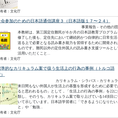
有者：文化庁
社会参加のための日本語通信講座３（日本語版１７〜２４）
事業報告 - その他の
本教材は、第三国定住難民が６か月の日本語教育プログラム
修了した後も、定住先において継続的かつ自律的に日常生活
送る上で必要となる読み書き能力を習得するために開発され
ものです。難民以外の定住外国人の読み書き支援ツールとし
活用いただくこと...
有者：文化庁
標準的なカリキュラム案で扱う生活上の行為の事例（トルコ語
訳）
カリキュラム・シラバス - カリキュ
来日間もない外国人が生活上の基盤を形成するために必要で
ると思われるもの」として，「生活上の行為の事例」を22に
類し、そのうち、カリキュラム案で取り上げている14項目に
いて示しています。日本語学習者に「できるようになりたい
と」や「勉強...
有者：文化庁