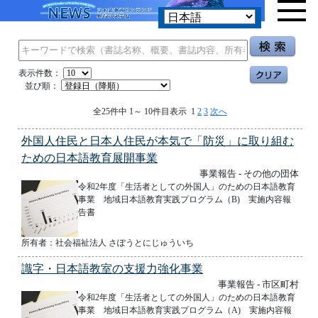
表示件数：
並び順：
全25件中 1～ 10件目表示 1
2
3
次へ
外国人住民と日本人住民が本気で「防災」に取り組む
ための日本語教育展開事業
事業報告 - その他の団体
令和2年度「生活者としての外国人」のための日本語教育
事業 地域日本語教育実践プログラム（B) 実施内容報
告書
所有者：社会福祉法人 さぽうとにじゅういち
識字・日本語教室の支援力強化事業
事業報告 - 市区町村
令和2年度「生活者としての外国人」のための日本語教育
事業 地域日本語教育実践プログラム（A) 実施内容報