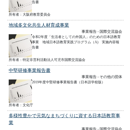
告書
所有者：大阪府教育委員会
地域多文化共生人材育成事業
事業報告 - 国際交流協会
令和2年度「生活者としての外国人」のための日本語教育
事業 地域日本語教育実践プログラム（A) 実施内容報
告書
所有者：特定非営利活動法人可児市国際交流協会
中堅研修事業報告書
事業報告 - その他の団体
2019年度中堅研修事業報告書（日本語学校版）
所有者：文化庁
多様性豊かで元気なまちづくりに資する日本語教育事
業
事業報告 - 国際交流協会