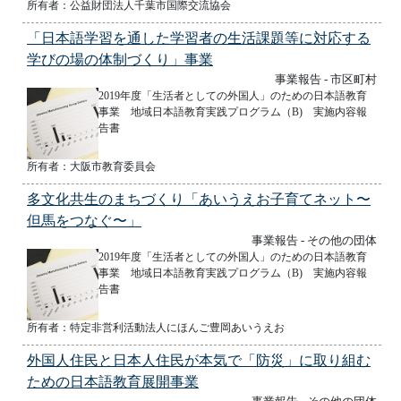
所有者：公益財団法人千葉市国際交流協会
「日本語学習を通した学習者の生活課題等に対応する
学びの場の体制づくり」事業
事業報告 - 市区町村
2019年度「生活者としての外国人」のための日本語教育
事業 地域日本語教育実践プログラム（B) 実施内容報
告書
所有者：大阪市教育委員会
多文化共生のまちづくり「あいうえお子育てネット〜
但馬をつなぐ〜」
事業報告 - その他の団体
2019年度「生活者としての外国人」のための日本語教育
事業 地域日本語教育実践プログラム（B) 実施内容報
告書
所有者：特定非営利活動法人にほんご豊岡あいうえお
外国人住民と日本人住民が本気で「防災」に取り組む
ための日本語教育展開事業