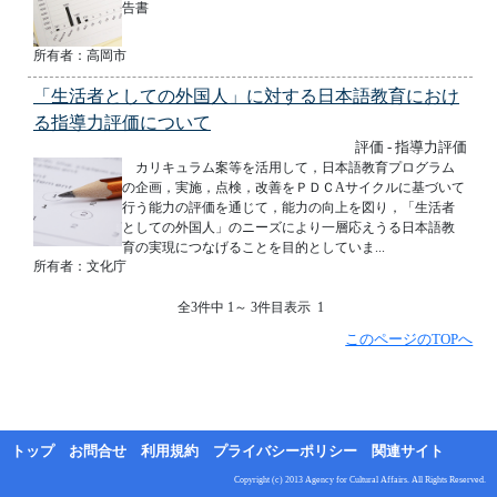
告書
所有者：高岡市
「生活者としての外国人」に対する日本語教育におけ
る指導力評価について
評価 - 指導力評価
カリキュラム案等を活用して，日本語教育プログラム
の企画，実施，点検，改善をＰＤＣAサイクルに基づいて
行う能力の評価を通じて，能力の向上を図り，「生活者
としての外国人」のニーズにより一層応えうる日本語教
育の実現につなげることを目的としていま...
所有者：文化庁
全3件中 1～ 3件目表示 1
このページのTOPへ
トップ
お問合せ
利用規約
プライバシーポリシー
関連サイト
Copyright (c) 2013 Agency for Cultural Affairs. All Rights Reserved.