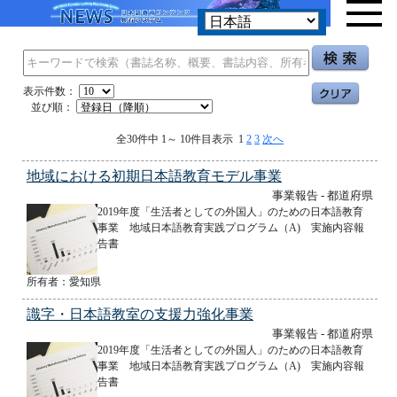
表示件数：
並び順：
全30件中 1～ 10件目表示 1
2
3
次へ
地域における初期日本語教育モデル事業
事業報告 - 都道府県
2019年度「生活者としての外国人」のための日本語教育
事業 地域日本語教育実践プログラム（A) 実施内容報
告書
所有者：愛知県
識字・日本語教室の支援力強化事業
事業報告 - 都道府県
2019年度「生活者としての外国人」のための日本語教育
事業 地域日本語教育実践プログラム（A) 実施内容報
告書