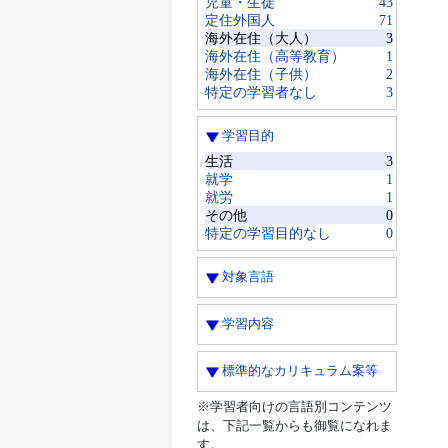
児童・生徒
43
定住外国人
71
海外在住（大人）
3
海外在住（高等教育）
1
海外在住（子供）
2
特定の学習者なし
3
学習目的
生活
3
就学
1
就労
1
その他
0
特定の学習目的なし
0
対象言語
学習内容
標準的なカリキュラム案等
※学習者向けの言語別コンテンツ
は、下記一覧からも御覧になれま
す。