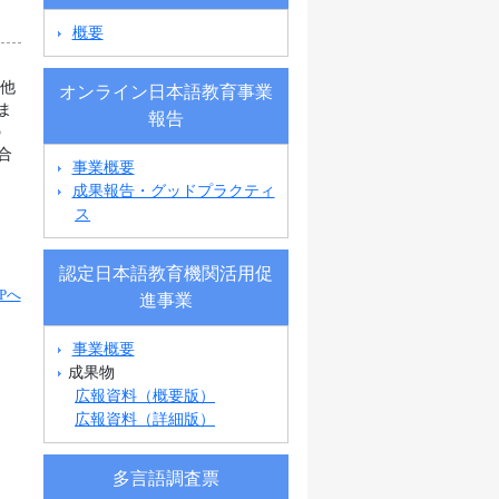
概要
の他
オンライン日本語教育事業
ま
報告
の
合
事業概要
の
成果報告・グッドプラクティ
ス
認定日本語教育機関活用促
Pへ
進事業
事業概要
成果物
広報資料（概要版）
広報資料（詳細版）
多言語調査票