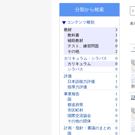
分類から検索
コンテンツ種別
表
教材
3
教科書
1
補助教材
0
テスト、練習問題
0
その他
2
カリキュラム・シラバス
0
カリキュラム
0
シラバス
0
評価
1
日本語能力評価
1
所
指導力評価
0
事業報告
1
国
0
都道府県
1
市区町村
0
国際交流協会
0
その他の団体
0
計画・指針・審議のまとめ
0
国
0