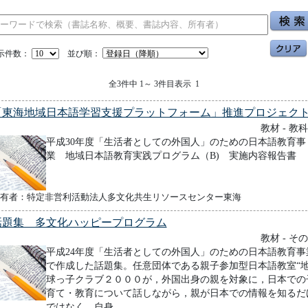
示件数：
並び順：
全3件中 1～ 3件目表示 1
「東海地域日本語学習支援プラットフォーム」推進プロジェク
教材 - 教
平成30年度「生活者としての外国人」のための日本語教育事
業 地域日本語教育実践プログラム（B) 実施内容報告書
有者：特定非営利活動法人多文化共生リソースセンター東海
話題集 多文化ハッピープログラム
教材 - そ
平成24年度「生活者としての外国人」のための日本語教育事
で作成した話題集。任意団体である親子参加型日本語教室“
球っ子クラブ２０００が，外国出身の親を対象に，日本での
育て・教育について話しながら，親が日本での情報を知るだ
ではなく，自身...