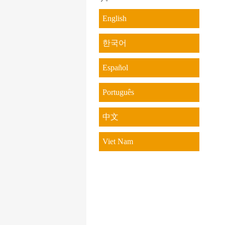
English
한국어
Español
Português
中文
Viet Nam