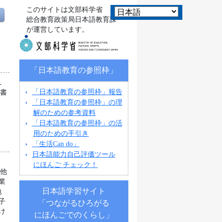
このサイトは文部科学省
総合教育政策局日本語教育課
が運営しています。
「日本語教育の参照枠」
ト
「日本語教育の参照枠」報告
科書
「日本語教育の参照枠」の理
解のための参考資料
「日本語教育の参照枠」の活
用のための手引き
「生活Can do」
日本語能力自己評価ツール
にほんご チェック！
の他
業
日本語学習サイト
地
子
「つながるひろがる
け
にほんごでのくらし」