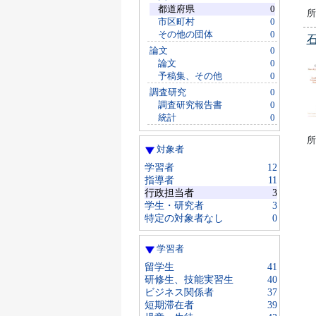
都道府県
0
所
市区町村
0
その他の団体
0
論文
0
論文
0
予稿集、その他
0
調査研究
0
調査研究報告書
0
統計
0
所
対象者
学習者
12
指導者
11
行政担当者
3
学生・研究者
3
特定の対象者なし
0
学習者
留学生
41
研修生、技能実習生
40
ビジネス関係者
37
短期滞在者
39