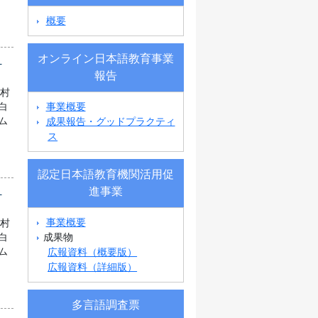
概要
オンライン日本語教育事業
県
報告
町村
事業概要
白
成果報告・グッドプラクティ
ム
ス
認定日本語教育機関活用促
県
進事業
事業概要
町村
成果物
白
広報資料（概要版）
ム
広報資料（詳細版）
多言語調査票