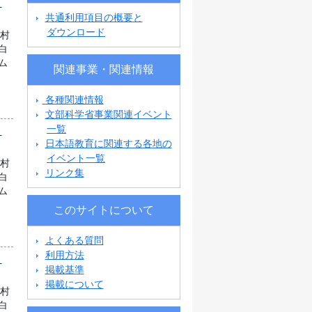
道
共通利用項目の概要と
ダウンロード
町村
白
ム
関連事業・関連情報
各種関連情報
文部科学省事業関連イベント
一覧
県
日本語教育に関連する各地の
イベント一覧
町村
リンク集
白
ム
このサイトについて
よくある質問
利用方法
県
掲載基準
掲載について
町村
白