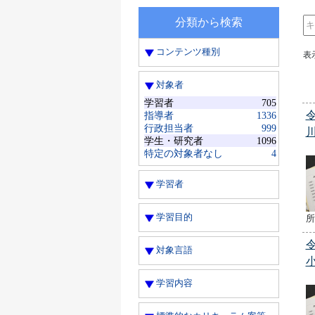
分類から検索
コンテンツ種別
表
対象者
学習者
705
指導者
1336
行政担当者
999
学生・研究者
1096
特定の対象者なし
4
学習者
学習目的
所
対象言語
学習内容