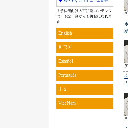
標準的なカリキュラム案等
※学習者向けの言語別コンテンツ
所
は、下記一覧からも御覧になれま
す。
English
한국어
Español
所
Português
中文
Viet Nam
所