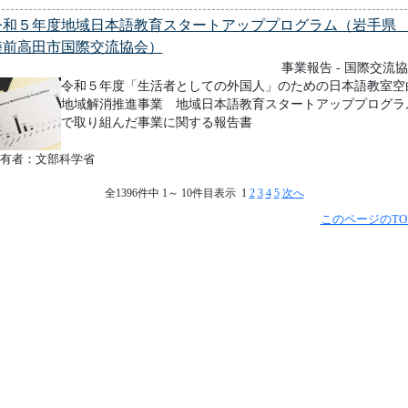
令和５年度地域日本語教育スタートアッププログラム（岩手
陸前高田市国際交流協会）
事業報告 - 国際交流
令和５年度「生活者としての外国人」のための日本語教室空
地域解消推進事業 地域日本語教育スタートアッププログラ
で取り組んだ事業に関する報告書
有者：文部科学省
全1396件中 1～ 10件目表示 1
2
3
4
5
次へ
このページのTO