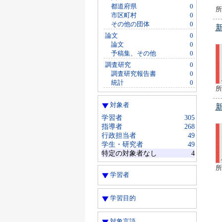
都道府県
0
所
市区町村
0
その他の団体
0
論文
0
論文
0
予稿集、その他
0
調査研究
0
調査研究報告書
0
統計
0
所
対象者
学習者
305
指導者
268
行政担当者
49
学生・研究者
49
特定の対象者なし
4
所
学習者
学習目的
対象言語