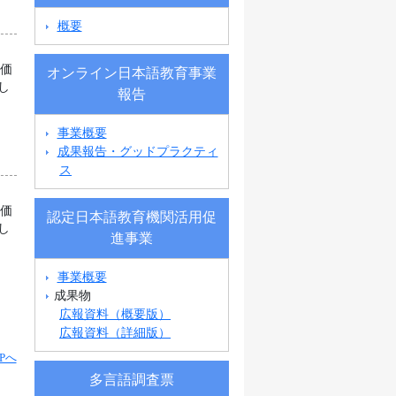
概要
評価
オンライン日本語教育事業
し
報告
事業概要
成果報告・グッドプラクティ
ス
評価
認定日本語教育機関活用促
し
進事業
事業概要
成果物
広報資料（概要版）
広報資料（詳細版）
Pへ
多言語調査票