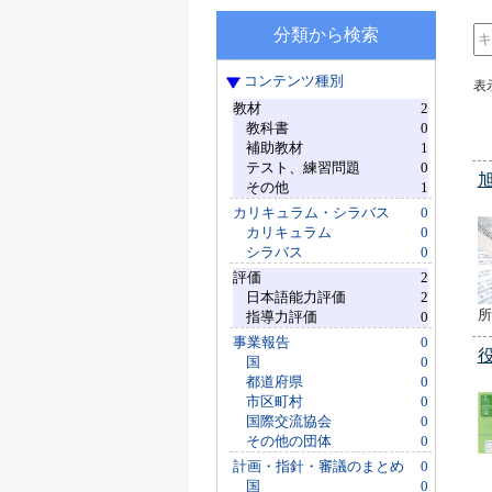
分類から検索
コンテンツ種別
表
教材
2
教科書
0
補助教材
1
テスト、練習問題
0
その他
1
カリキュラム・シラバス
0
カリキュラム
0
シラバス
0
評価
2
日本語能力評価
2
所
指導力評価
0
事業報告
0
国
0
都道府県
0
市区町村
0
国際交流協会
0
その他の団体
0
計画・指針・審議のまとめ
0
国
0