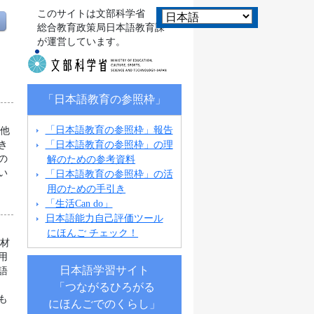
このサイトは文部科学省
総合教育政策局日本語教育課
が運営しています。
「日本語教育の参照枠」
「日本語教育の参照枠」報告
の他
「日本語教育の参照枠」の理
き
解のための参考資料
の
い
「日本語教育の参照枠」の活
用のための手引き
「生活Can do」
日本語能力自己評価ツール
にほんご チェック！
教材
用
日本語学習サイト
語
ン
「つながるひろがる
も
にほんごでのくらし」