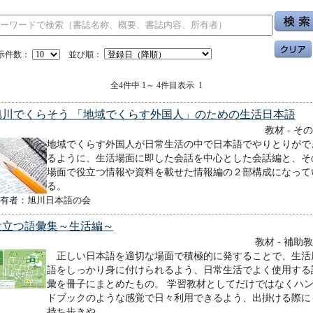
示件数：
並び順：
全4件中 1～ 4件目表示 1
旭川でくらそう 「地域でくらす外国人」のための生活日本語
教材 - そ
地域でくらす外国人が日常生活の中で日本語でやりとりがで
るように、生活場面に即した会話を中心とした会話編と、そ
場面で役立つ情報や資料を載せた情報編の２部構成になって
る。
有者：旭川日本語の会
役立つ語彙集～生活編～
教材 - 補助
正しい日本語を適切な場面で積極的に発することで、生活
語をしっかり身に付けられるよう、日常生活でよく使用する
彙を冊子にまとめたもの。 学習教材としてだけではなくハ
ドブックのような感覚で日々利用できるよう、出掛ける際に
持ち歩きや...