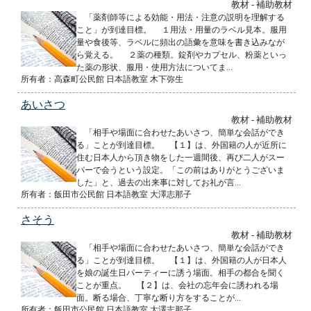
教材 - 補助教材
「薬剤師等による効能・用法・注意の説明を理解する
こと」が到達目標。 １用法・用量のラベル見本。服用
量や食後等、ラベルに頻出の語彙を意味を書き込みなが
ら覚える。 ２薬の種類。錠剤やカプセル、粉薬といっ
た薬の形状、服用・使用方法についてま...
所有者：高森町公民館 日本語教室 木下弥生
あいさつ
教材 - 補助教材
「相手や場面に合わせたあいさつ、簡単な会話ができ
る」ことが到達目標。 【１】は、外国籍の人が近所に
住む日本人から頂き物をした一週間後、再び二人がスー
パーで会うという設定。「この前はありがとうございま
した」と、過去の出来事に対してお礼が言...
所有者：飯田市公民館 日本語教室 大澤志那子
さそう
教材 - 補助教材
「相手や場面に合わせたあいさつ、簡単な会話ができ
る」ことが到達目標。 【１】は、外国籍の人が日本人
を娘の誕生日パーティーに誘う場面。相手の都合を聞く
ことが重点。 【２】は、会社の忘年会に誘われる場
面。断る場合、丁寧な断り方をすることが...
所有者：飯田市公民館 日本語教室 大澤志那子