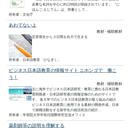
必要な名詞を中心に約2200語が収録されています。 『に
ほんご えじてん』は、辞書として...
所有者：文化庁
あわてないよ
教材 - 補助教材
災害発生から３日間を自力で生きる
所有者：日本語教室「ひなぎく」
ビジネス日本語教育の情報サイト ニホンゴで 働こ
う！
教材 - 補助教材
主に海外でビジネス日本語研究・教育に携わる日本語教
育関係者・日本語研究者の情報交換のためのサイトで
す。 各大学でのビジネス日本語教育の取り組みの紹介、
ビジネス日本語教育に使用できる素材の開発作成、日本
で就職活動をする留学生の就活状況の紹介...
所有者：学習院大学学長付国際研究交流オフィス
薬剤師等の説明を理解する