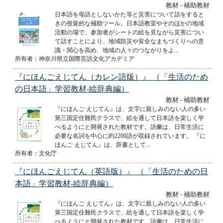
教材 - 補助教材
日本語を母語としないかた等と災害について話をすると
きの視覚的な補助ツール。日本語教室やそのほかの地域
活動の場で、参加者がシートの絵を見ながら災害につい
て話すことにより、地域防災や安全なまちづくりへの意
識・関心を高め、地域の人々のつながりをよ...
所有者：神奈川県立国際言語文化アカデミア
『にほんごえじてん（カレン語版）』 （「生活のため
の日本語」学習教材-絵辞典編）
教材 - 補助教材
『にほんご えじてん』は、文字に親しみのない人の多い
第三国定住難民クラスで、絵を通して日本語を楽しく学
べるようにと開発された教材です。語彙は、日常生活に
必要な名詞を中心に約2200語が収録されています。 『に
ほんご えじてん』は、辞書として...
所有者：文化庁
『にほんごえじてん（英語版）』 （「生活のための日
本語」学習教材-絵辞典編）
教材 - 補助教材
『にほんご えじてん』は、文字に親しみのない人の多い
第三国定住難民クラスで、絵を通して日本語を楽しく学
べるようにと開発された教材です。語彙は、日常生活に