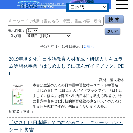
表示件数：
並び順：
全13件中 1～ 10件目表示 1
2
次へ
2019年度文化庁日本語教育人材養成・研修カリキュラ
ム等開発事業『はじめましてにほんガイドブック』PD
F
教材 - 補助教材
本書は生活のための日本語学習教材―ユニット学習編
『はじめまして にほん』のガイドブックです。『はじめ
ましてにほん』は難民へ生活日本語を教える現場で、特
に非識字者を含む比較的教育経験の少ない人々のために
生まれた教材ですが、来日まもない多くの外...
所有者：文化庁
「やさしい日本語」でつながるコミュニケーション・
シート 災害