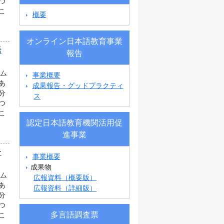
つ
こ
概要
オンライン日本語教育事業
語
報告
ラム
事業概要
あ
成果報告・グッドプラクティ
分
ス
つ
こ
認定日本語教育機関活用促
進事業
ー
事業概要
成果物
ラム
広報資料（概要版）
あ
広報資料（詳細版）
分
つ
多言語調査票
こ