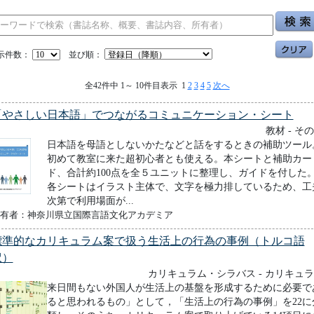
示件数：
並び順：
全42件中 1～ 10件目表示 1
2
3
4
5
次へ
「やさしい日本語」でつながるコミュニケーション・シート
教材 - そ
日本語を母語としないかたなどと話をするときの補助ツール
初めて教室に来た超初心者とも使える。本シートと補助カー
ド、合計約100点を全５ユニットに整理し、ガイドを付した
各シートはイラスト主体で、文字を極力排しているため、工
次第で利用場面が...
有者：神奈川県立国際言語文化アカデミア
標準的なカリキュラム案で扱う生活上の行為の事例（トルコ語
訳）
カリキュラム・シラバス - カリキュ
来日間もない外国人が生活上の基盤を形成するために必要で
ると思われるもの」として，「生活上の行為の事例」を22に