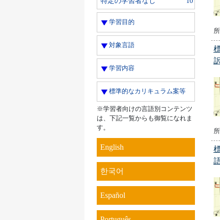
特定の学習者なし
10
学習目的
所
対象言語
学習内容
標準的なカリキュラム案等
※学習者向けの言語別コンテンツ
は、下記一覧からも御覧になれま
す。
所
English
한국어
Español
Português