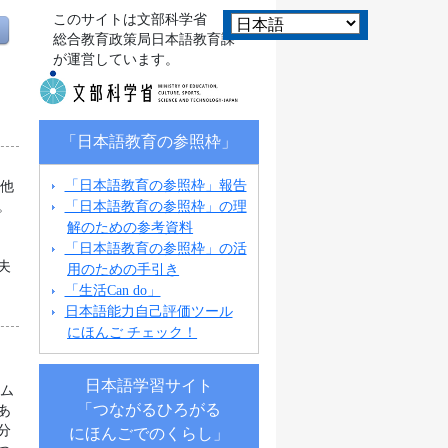
このサイトは文部科学省
総合教育政策局日本語教育課
が運営しています。
「日本語教育の参照枠」
「日本語教育の参照枠」報告
の他
「日本語教育の参照枠」の理
。
解のための参考資料
。
「日本語教育の参照枠」の活
夫
用のための手引き
「生活Can do」
日本語能力自己評価ツール
にほんご チェック！
日本語学習サイト
ラム
「つながるひろがる
あ
分
にほんごでのくらし」