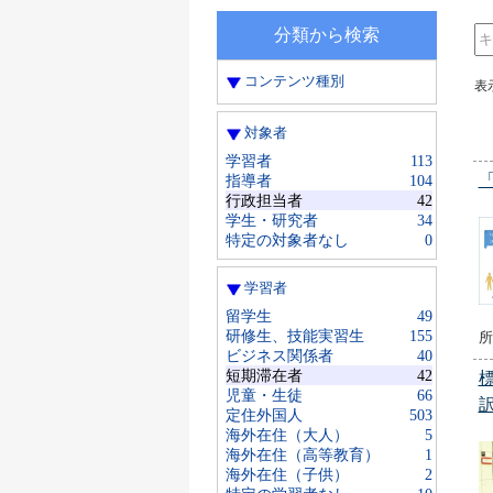
分類から検索
コンテンツ種別
表
対象者
学習者
113
指導者
104
行政担当者
42
学生・研究者
34
特定の対象者なし
0
学習者
留学生
49
研修生、技能実習生
155
所
ビジネス関係者
40
短期滞在者
42
児童・生徒
66
定住外国人
503
海外在住（大人）
5
海外在住（高等教育）
1
海外在住（子供）
2