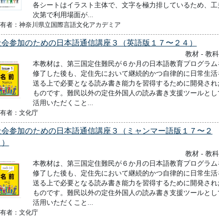
各シートはイラスト主体で、文字を極力排しているため、工
次第で利用場面が...
有者：神奈川県立国際言語文化アカデミア
社会参加のための日本語通信講座３（英語版１７〜２４）
教材 - 教
本教材は、第三国定住難民が６か月の日本語教育プログラム
修了した後も、定住先において継続的かつ自律的に日常生活
送る上で必要となる読み書き能力を習得するために開発され
ものです。難民以外の定住外国人の読み書き支援ツールとし
活用いただくこと...
有者：文化庁
社会参加のための日本語通信講座３（ミャンマー語版１７〜２
４）
教材 - 教
本教材は、第三国定住難民が６か月の日本語教育プログラム
修了した後も、定住先において継続的かつ自律的に日常生活
送る上で必要となる読み書き能力を習得するために開発され
ものです。難民以外の定住外国人の読み書き支援ツールとし
活用いただくこと...
有者：文化庁