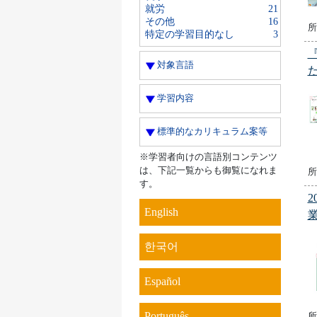
就労
21
その他
16
所
特定の学習目的なし
3
対象言語
学習内容
標準的なカリキュラム案等
※学習者向けの言語別コンテンツ
は、下記一覧からも御覧になれま
所
す。
English
한국어
Español
Português
所