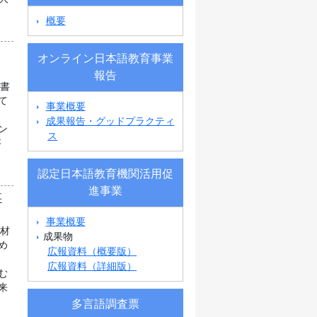
概要
オンライン日本語教育事業
報告
科書
て
事業概要
し
成果報告・グッドプラクティ
ン
ス
が
認定日本語教育機関活用促
進事業
事
事業概要
教材
成果物
め
広報資料（概要版）
広報資料（詳細版）
む
来
多言語調査票