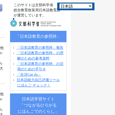
このサイトは文部科学省
総合教育政策局日本語教育課
が運営しています。
「日本語教育の参照枠」
「日本語教育の参照枠」報告
の他
「日本語教育の参照枠」の理
ャ
解のための参考資料
ら
「日本語教育の参照枠」の活
山大
用のための手引き
「生活Can do」
日本語能力自己評価ツール
にほんご チェック！
の他
日本語学習サイト
ャ
「つながるひろがる
ら
にほんごでのくらし」
山大