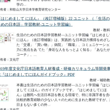
学の...
有者：和歌山大学日本学教育研究センター
『はじめまして にほん』（改訂増補版）22 ユニット （「生活の
ための日本語」学習教材-ユニット学習編）
教材 - 教
生活のための日本語学習教材―ユニット学習編『はじめまし
にほん』（改訂増補版）は、実践的 な日本語力獲得をめざ
た「交通」「買い物」」病院」「職場」、コミュニケーショ
力に焦点をあ てた「身近な人をもっとよく知る」「あなた
コーチ」、...
有者：文化庁
2019年度文化庁日本語教育人材養成・研修カリキュラム等開発
業『はじめましてにほんガイドブック』PDF
教材 - 補助
本書は生活のための日本語学習教材―ユニット学習編『はじ
まして にほん』のガイドブックです。『はじめましてにほ
ん』は難民へ生活日本語を教える現場で、特に非識字者を含
比較的教育経験の少ない人々のために生まれた教材ですが、
日まもない多くの外...
有者：文化庁