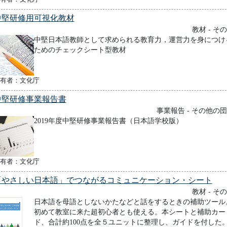
中堅研修用可視化教材
教材 - そ
中堅日本語教師として求められる教育力，運営力を身につけ
ためのチェックシート型教材
有者：文化庁
中堅研修事業報告書
事業報告 - その他の
2019年度中堅研修事業報告書（日本語学校版）
有者：文化庁
「やさしい日本語」でつながるコミュニケーション・シート
教材 - そ
日本語を母語としないかたなどと話をするときの補助ツール
初めて教室に来た超初心者とも使える。本シートと補助カー
ド、合計約100点を全５ユニットに整理し、ガイドを付した