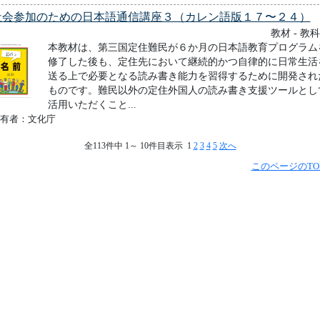
社会参加のための日本語通信講座３（カレン語版１７〜２４）
教材 - 教
本教材は、第三国定住難民が６か月の日本語教育プログラム
修了した後も、定住先において継続的かつ自律的に日常生活
送る上で必要となる読み書き能力を習得するために開発され
ものです。難民以外の定住外国人の読み書き支援ツールとし
活用いただくこと...
有者：文化庁
全113件中 1～ 10件目表示 1
2
3
4
5
次へ
このページのTO