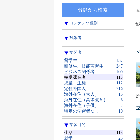
分類から検索
コンテンツ種別
表
対象者
マ
学習者
留学生
137
研修生、技能実習生
247
ビジネス関係者
100
短期滞在者
113
児童・生徒
112
定住外国人
716
海外在住（大人）
13
所
海外在住（高等教育）
6
海外在住（子供）
2
マ
特定の学習者なし
10
学習目的
生活
113
就学
23