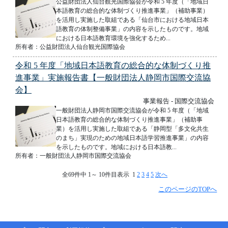
公益財団法人仙台観光国際協会が令和 5 年度（「地域日
本語教育の総合的な体制づくり推進事業」（補助事業）
を活用し実施した取組である「仙台市における地域日本
語教育の体制整備事業」の内容を示したものです。地域
における日本語教育環境を強化するため...
所有者：公益財団法人仙台観光国際協会
令和 5 年度「地域日本語教育の総合的な体制づくり推
進事業」実施報告書【一般財団法人静岡市国際交流協
会】
事業報告 - 国際交流協会
一般財団法人静岡市国際交流協会が令和 5 年度（「地域
日本語教育の総合的な体制づくり推進事業」（補助事
業）を活用し実施した取組である「静岡型「多文化共生
のまち」実現のための地域日本語学習推進事業」の内容
を示したものです。地域における日本語教...
所有者：一般財団法人静岡市国際交流協会
全69件中 1～ 10件目表示 1
2
3
4
5
次へ
このページのTOPへ