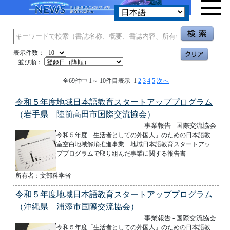
表示件数：
並び順：
全69件中 1～ 10件目表示 1
2
3
4
5
次へ
令和５年度地域日本語教育スタートアッププログラム
（岩手県 陸前高田市国際交流協会）
事業報告 - 国際交流協会
令和５年度「生活者としての外国人」のための日本語教
室空白地域解消推進事業 地域日本語教育スタートアッ
ププログラムで取り組んだ事業に関する報告書
所有者：文部科学省
令和５年度地域日本語教育スタートアッププログラム
（沖縄県 浦添市国際交流協会）
事業報告 - 国際交流協会
令和５年度「生活者としての外国人」のための日本語教