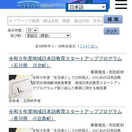
表示件数：
並び順：
全189件中 1～ 10件目表示 1
2
3
4
5
次へ
令和５年度地域日本語教育スタートアッププログラム
（石川県 川北町）
事業報告 - 市区町村
令和５年度「生活者としての外国人」のための日本語教
室空白地域解消推進事業 地域日本語教育スタートアッ
ププログラムで取り組んだ事業に関する報告書
所有者：文部科学省
令和５年度地域日本語教育スタートアッププログラム
（香川県 小豆島町）
事業報告 - 市区町村
令和５年度「生活者としての外国人」のための日本語教