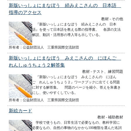
新版いっしょにまなぼう 続みえこさんの 日本語
指導のアクセス
教材 - その他
『新版いっしょにまなぼう 続みえこさんの 日本
語』を使って日本語を教える際の指導書。 各課の文法
解説、動詞・活用形の導入等も示している。
所有者：公益財団法人 三重県国際交流財団
新版いっしょにまなぼう みえこさんの にほんご
れんしゅうちょう２解答集
教材 - テスト、練習問題
『新版いっしょにまなぼう みえこさんの にほん
ご れんしゅうちょう２』ワークブックに出てくる問題
に対する解答集。 問題のページを縮小、答えを朱書き
にし、使いやすくしている。
所有者：公益財団法人 三重県国際交流財団
新絵カード
教材 - 補助教材
学校で使うもの、日常生活で必要なもの、教科学習に
必要なもの、自然の事物のなかから100種類を選んだ名詞