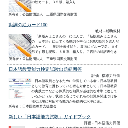
の絵カード。Ｂ５版、箱入り
所有者：公益財団法人 三重県国際交流財団
動詞の絵カード100
教材 - 補助教材
『新版みえこさんの にほんご』『新版続みえこさん
の 日本語』に出てくる動詞を中心に100の動詞を選んだ
絵カード。 動詞を表す絵と、裏面にグループ名、ます
形です形を記載。Ｂ５版、箱入り。７言語の対訳表付き
所有者：公益財団法人 三重県国際交流財団
日本語教育能力検定試験出題範囲等
評価 - 指導力評価
日本語教員となるために学習している者，日本語教員
として教育に携わっている者を対象として，日本語教育
の実践につながる体系的な知識が基礎的な水準に達して
いるかどうか，状況に応じてそれらの知識を関連づけ多
様な現場に対応する能力が基礎的な水準に達...
所有者：日本国際教育支援協会
新しい「日本語能力試験」ガイドブック
評価 - 日本語能力評価