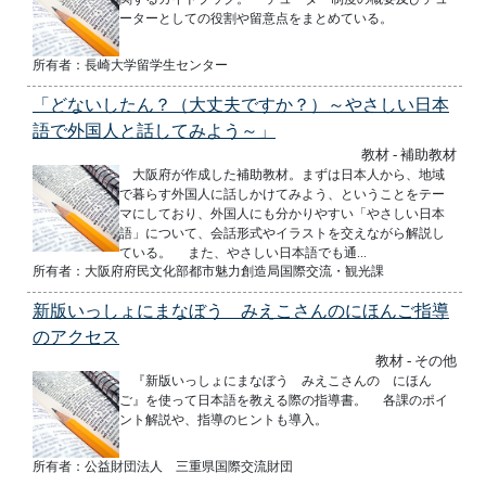
ーターとしての役割や留意点をまとめている。
所有者：長崎大学留学生センター
「どないしたん？（大丈夫ですか？）～やさしい日本
語で外国人と話してみよう～」
教材 - 補助教材
大阪府が作成した補助教材。まずは日本人から、地域
で暮らす外国人に話しかけてみよう、ということをテー
マにしており、外国人にも分かりやすい「やさしい日本
語」について、会話形式やイラストを交えながら解説し
ている。 また、やさしい日本語でも通...
所有者：大阪府府民文化部都市魅力創造局国際交流・観光課
新版いっしょにまなぼう みえこさんのにほんご指導
のアクセス
教材 - その他
『新版いっしょにまなぼう みえこさんの にほん
ご』を使って日本語を教える際の指導書。 各課のポイ
ント解説や、指導のヒントも導入。
所有者：公益財団法人 三重県国際交流財団