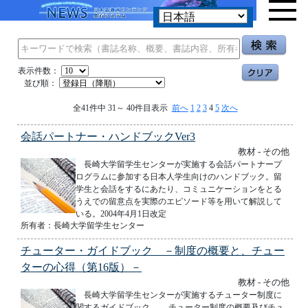
表示件数：
並び順：
全41件中 31～ 40件目表示
前へ
1
2
3
4
5
次へ
会話パートナー・ハンドブックVer3
教材 - その他
長崎大学留学生センターが実施する会話パートナープ
ログラムに参加する日本人学生向けのハンドブック。留
学生と会話をするにあたり、コミュニケーションをとる
うえでの留意点を実際のエピソード等を用いて解説して
いる。2004年4月1日改定
所有者：長崎大学留学生センター
チューター・ガイドブック －制度の概要と、チュー
ターの心得（第16版）－
教材 - その他
長崎大学留学生センターが実施するチューター制度に
関するガイドブック。 チューター制度の概要及びチュ