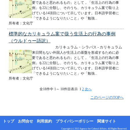
要であると思われるもの」として，「生活上の行為の事
例」を22に分類し、そのうち、カリキュラム案で取り上
げている14項目について示しています。日本語学習者に
「できるようになりたいこと」や「勉強...
所有者：文化庁
標準的なカリキュラム案で扱う生活上の行為の事例
（ウルドゥー語訳）
カリキュラム・シラバス - カリキュラム
来日間もない外国人が生活上の基盤を形成するために必
要であると思われるもの」として，「生活上の行為の事
例」を22に分類し、そのうち、カリキュラム案で取り上
げている14項目について示しています。日本語学習者に
「できるようになりたいこと」や「勉強...
所有者：文化庁
全18件中 1～ 10件目表示 1
2
次へ
このページのTOPへ
トップ
お問合せ
利用規約
プライバシーポリシー
関連サイト
Copyright (c) 2013 Agency for Cultural Affairs. All Rights Reserved.