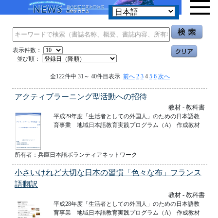
表示件数：
並び順：
全122件中 31～ 40件目表示
前へ
2
3
4
5
6
次へ
アクティブラーニング型活動への招待
教材 - 教科書
平成29年度「生活者としての外国人」のための日本語教
育事業 地域日本語教育実践プログラム（A) 作成教材
所有者：兵庫日本語ボランティアネットワーク
小さいけれど大切な日本の習慣「色々な布」フランス
語翻訳
教材 - 教科書
平成28年度「生活者としての外国人」のための日本語教
育事業 地域日本語教育実践プログラム（A) 作成教材