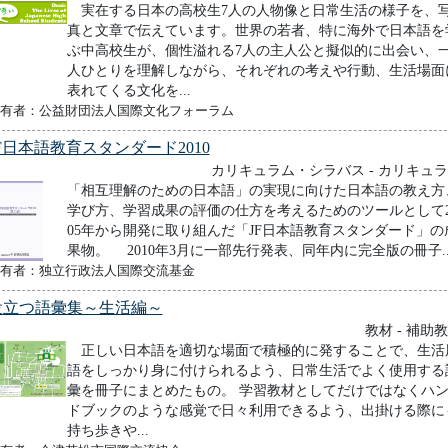
実在する日本の高校生7人の人物像と日常生活の様子を、
真と文章で伝えています。世界の若者、特に海外で日本語を
ぶ中高校生が、個性溢れる7人の主人公と擬似的に出会い、
人ひとりを理解しながら、それぞれの考えや行動、生活場面
表れてくる文化を...
有者：公益財団法人国際文化フォーラム
F日本語教育スタンダード2010
カリキュラム・シラバス - カリキュ
「相互理解のための日本語」の実現に向けた日本語の教え方
学び方、学習成果の評価の仕方を考えるためのツールとして2
05年から開発に取り組んだ「JF日本語教育スタンダード」の
果物。 2010年3月に一部先行発表、同年内に完全版の冊子..
有者：独立行政法人国際交流基金
役立つ語彙集～生活編～
教材 - 補助
正しい日本語を適切な場面で積極的に発することで、生活
語をしっかり身に付けられるよう、日常生活でよく使用する
彙を冊子にまとめたもの。 学習教材としてだけではなくハ
ドブックのような感覚で日々利用できるよう、出掛ける際に
持ち歩きや...