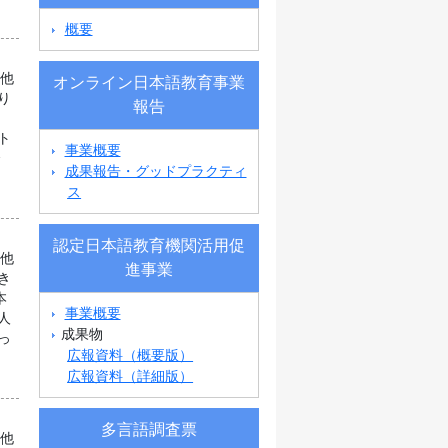
概要
の他
オンライン日本語教育事業
り
報告
も
ト
事業概要
合
成果報告・グッドプラクティ
ス
認定日本語教育機関活用促
の他
進事業
き
本
事業概要
人
成果物
っ
広報資料（概要版）
広報資料（詳細版）
多言語調査票
の他