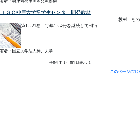
有者：会津若松市国際交流協会
ＫＩＳＣ神戸大学留学生センター開発教材
教材 - そ
第1～21巻 毎年1～4冊を継続して刊行
有者：国立大学法人神戸大学
全8件中 1～ 8件目表示 1
このページのTO