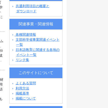
写
共通利用項目の概要と
学
ダウンロード
一
に
関連事業・関連情報
各種関連情報
文部科学省事業関連イベント
ラム
一覧
、
日本語教育に関連する各地の
0
イベント一覧
成
リンク集
.
このサイトについて
教材
よくある質問
用
利用方法
語
掲載基準
ン
掲載について
も