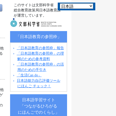
このサイトは文部科学省
総合教育政策局日本語教育課
が運営しています。
「日本語教育の参照枠」
「日本語教育の参照枠」報告
の他
「日本語教育の参照枠」の理
る
解のための参考資料
「日本語教育の参照枠」の活
用のための手引き
「生活Can do」
日本語能力自己評価ツール
にほんご チェック！
の他
ゲ
日本語学習サイト
ラ
の
「つながるひろがる
にほんごでのくらし」