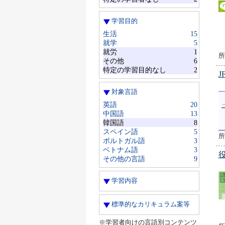
学習目的
生活
15
就学
5
就労
1
所
その他
6
特定の学習目的なし
2
J
対象言語
英語
20
中国語
13
韓国語
8
スペイン語
5
所
ポルトガル語
3
ベトナム語
3
その他の言語
9
学習内容
標準的なカリキュラム案等
※学習者向けの言語別コンテンツ