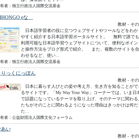
有者：独立行政法人国際交流基金
IHONGO eな
教材 - そ
日本語学習者の役に立つウェブサイトやツールなどをわか
やすく紹介する日本語学習ポータルサイト。 無料で誰で
利用可能な日本語学習ウェブサイトについて、便利なポイン
と操作方法をブログ形式で紹介。 また、複数のサイトを
わせるなど、使い...
有者：独立行政法人国際交流基金
くりっくにっぽん
教材 - そ
日本に暮らす人びとの姿や考え方、生き方を知ることがで
るサイトです。「My Way Your Way」コーナーでは、いま日
で話題になっているテーマを取り上げ、そのテーマに関わる
たちがそのことに関わるようになった理由はきっかけは何だ
た...
有者：公益財団法人国際文化フォーラム
であい
教材 - そ