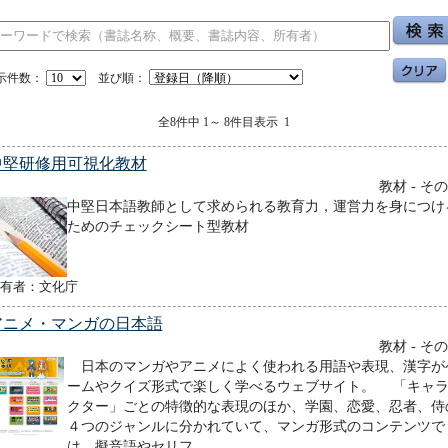
示件数：
並び順：
全8件中 1～ 8件目表示 1
中堅研修用可視化教材
教材 - そ
中堅日本語教師として求められる教育力，運営力を身につけ
ためのチェックシート型教材
有者：文化庁
アニメ・マンガの日本語
教材 - そ
日本のマンガやアニメによく使われる用語や表現、漢字が
ームやクイズ形式で楽しく学べるウェブサイト。 「キャ
クター」ごとの特徴的な表現のほか、学園、恋愛、忍者、侍
４つのジャンルに分かれていて、マンガ形式のコンテンツで
は、擬音語やセリフ...