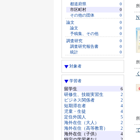
都道府県
0
所
市区町村
0
その他の団体
0
N
論文
0
論文
0
予稿集、その他
0
調査研究
0
調査研究報告書
0
統計
0
所
対象者
学習者
留学生
6
研修生、技能実習生
2
ビジネス関係者
2
短期滞在者
4
児童・生徒
4
定住外国人
5
所
海外在住（大人）
2
海外在住（高等教育）
2
海外在住（子供）
4
特定の学習者なし
2