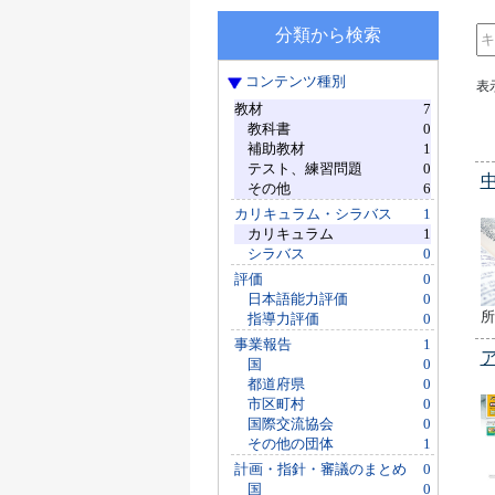
分類から検索
コンテンツ種別
表
教材
7
教科書
0
補助教材
1
テスト、練習問題
0
その他
6
カリキュラム・シラバス
1
カリキュラム
1
シラバス
0
評価
0
日本語能力評価
0
所
指導力評価
0
事業報告
1
国
0
都道府県
0
市区町村
0
国際交流協会
0
その他の団体
1
計画・指針・審議のまとめ
0
国
0