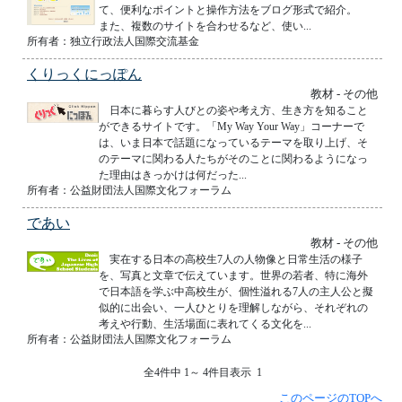
て、便利なポイントと操作方法をブログ形式で紹介。
また、複数のサイトを合わせるなど、使い...
所有者：独立行政法人国際交流基金
くりっくにっぽん
教材 - その他
日本に暮らす人びとの姿や考え方、生き方を知ること
ができるサイトです。「My Way Your Way」コーナーで
は、いま日本で話題になっているテーマを取り上げ、そ
のテーマに関わる人たちがそのことに関わるようになっ
た理由はきっかけは何だった...
所有者：公益財団法人国際文化フォーラム
であい
教材 - その他
実在する日本の高校生7人の人物像と日常生活の様子
を、写真と文章で伝えています。世界の若者、特に海外
で日本語を学ぶ中高校生が、個性溢れる7人の主人公と擬
似的に出会い、一人ひとりを理解しながら、それぞれの
考えや行動、生活場面に表れてくる文化を...
所有者：公益財団法人国際文化フォーラム
全4件中 1～ 4件目表示 1
このページのTOPへ