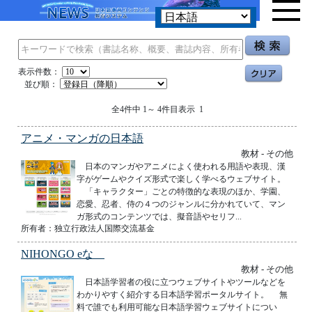
表示件数：
並び順：
全4件中 1～ 4件目表示 1
アニメ・マンガの日本語
教材 - その他
日本のマンガやアニメによく使われる用語や表現、漢
字がゲームやクイズ形式で楽しく学べるウェブサイト。
「キャラクター」ごとの特徴的な表現のほか、学園、
恋愛、忍者、侍の４つのジャンルに分かれていて、マン
ガ形式のコンテンツでは、擬音語やセリフ...
所有者：独立行政法人国際交流基金
NIHONGO eな
教材 - その他
日本語学習者の役に立つウェブサイトやツールなどを
わかりやすく紹介する日本語学習ポータルサイト。 無
料で誰でも利用可能な日本語学習ウェブサイトについ