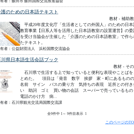
有者：飯田市 飯田国際交流推進協会
介護のための日本語テキスト
教材 - 補助
平成20年度文化庁「生活者としての外国人」のための日本
教育事業【日系人等を活用した日本語教室の設置運営】の委
を受け当協会が主催した「介護のための日本語教室」で作ら
たテキスト。
有者：公益財団法人 浜松国際交流協会
石川県日本語生活会話ブック
教材 - そ
石川県で生活する上で知っていると便利な表現やことばを
とめた。 項目は「発音 数字 挨拶 家・町にあるもの
名前 サイン バスの乗り方 気持ちの表現 近所との付き
い 助詞 ゴミ 買い物の会話 スーパーで売っているも
電話のかけ方 病...
有者：石川県観光交流局国際交流課
全9件中 1～ 9件目表示 1
このページのTO