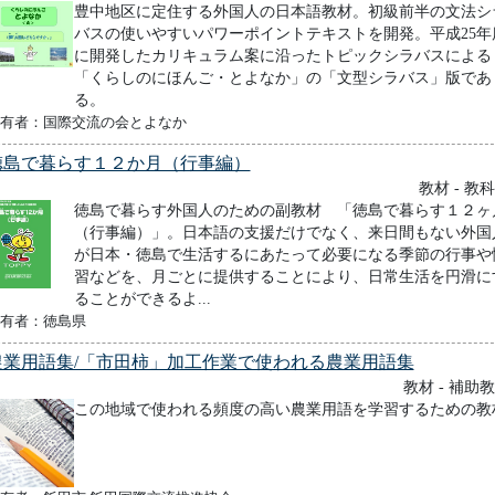
豊中地区に定住する外国人の日本語教材。初級前半の文法シ
バスの使いやすいパワーポイントテキストを開発。平成25年
に開発したカリキュラム案に沿ったトピックシラバスによる
「くらしのにほんご・とよなか」の「文型シラバス」版であ
る。
有者：国際交流の会とよなか
徳島で暮らす１２か月（行事編）
教材 - 教
徳島で暮らす外国人のための副教材 「徳島で暮らす１２ヶ
（行事編）」。日本語の支援だけでなく、来日間もない外国
が日本・徳島で生活するにあたって必要になる季節の行事や
習などを、月ごとに提供することにより、日常生活を円滑に
ることができるよ...
有者：徳島県
農業用語集/「市田柿」加工作業で使われる農業用語集
教材 - 補助
この地域で使われる頻度の高い農業用語を学習するための教