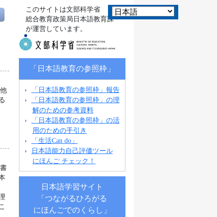
このサイトは文部科学省
総合教育政策局日本語教育課
が運営しています。
「日本語教育の参照枠」
「日本語教育の参照枠」報告
の他
「日本語教育の参照枠」の理
る
解のための参考資料
「日本語教育の参照枠」の活
用のための手引き
「生活Can do」
日本語能力自己評価ツール
にほんご チェック！
科書
本
日本語学習サイト
理
「つながるひろがる
こ
にほんごでのくらし」