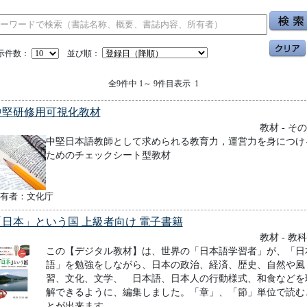
示件数：
並び順：
全9件中 1～ 9件目表示 1
中堅研修用可視化教材
教材 - そ
中堅日本語教師として求められる教育力，運営力を身につけ
ためのチェックシート型教材
有者：文化庁
「日本」という国 上級者向け 電子書籍
教材 - 教
この【デジタル教材】は、世界の「日本語学習者」が、「日
語」を勉強をしながら、日本の政治、経済、歴史、自然や風
習、文化、文学、 日本語、日本人の行動様式、和食などを
解できるように、編集しました。「章」、「節」単位で読む
とが出来ます。 ...