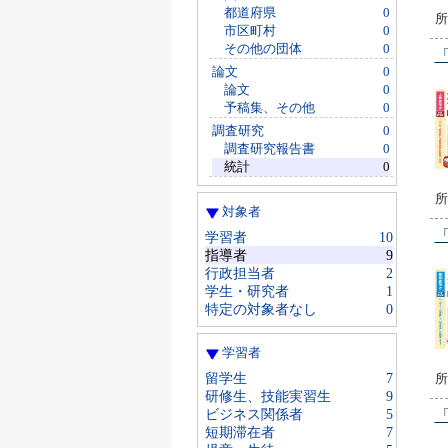
都道府県
0
所
市区町村
0
その他の団体
0
論文
0
論文
0
予稿集、その他
0
調査研究
0
調査研究報告書
0
統計
0
所
対象者
学習者
10
指導者
9
行政担当者
2
学生・研究者
1
特定の対象者なし
0
学習者
留学生
7
所
研修生、技能実習生
9
ビジネス関係者
5
短期滞在者
7