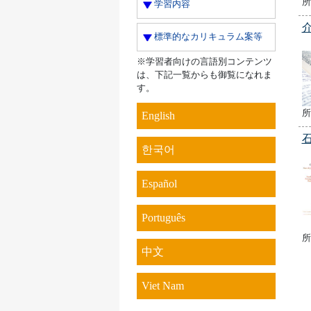
所
学習内容
標準的なカリキュラム案等
※学習者向けの言語別コンテンツ
は、下記一覧からも御覧になれま
す。
所
English
한국어
Español
Português
所
中文
Viet Nam