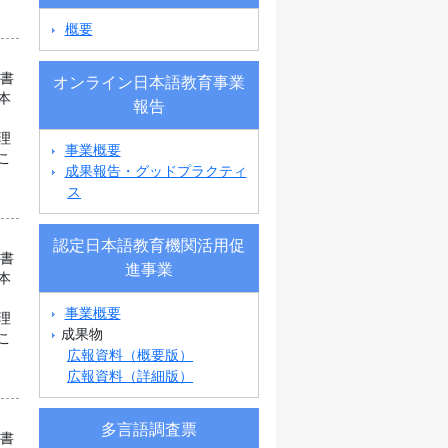
概要
科書
オンライン日本語教育事業
本
報告
理
事業概要
こ
成果報告・グッドプラクティ
ス
認定日本語教育機関活用促
科書
進事業
本
事業概要
理
成果物
こ
広報資料（概要版）
広報資料（詳細版）
多言語調査票
科書