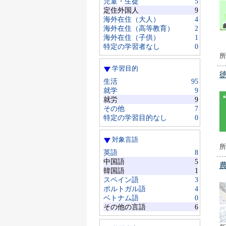
児童・生徒
5
定住外国人
9
海外在住（大人）
4
海外在住（高等教育）
2
海外在住（子供）
1
特定の学習者なし
0
所
学習目的
生活
95
就学
9
就労
9
その他
7
特定の学習目的なし
0
対象言語
所
英語
8
中国語
5
韓国語
1
スペイン語
3
ポルトガル語
4
ベトナム語
0
その他の言語
6