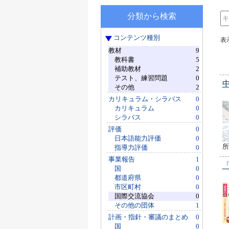
分類から検索
コンテンツ種別
表
教材
9
教科書
5
補助教材
2
テスト、練習問題
0
その他
2
カリキュラム・シラバス
0
カリキュラム
0
シラバス
0
評価
0
日本語能力評価
0
所
指導力評価
0
事業報告
1
国
0
都道府県
0
市区町村
0
国際交流協会
0
その他の団体
1
計画・指針・審議のまとめ
0
国
0