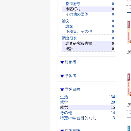
都道府県
0
市区町村
0
その他の団体
0
論文
0
論文
0
予稿集、その他
0
調査研究
0
調査研究報告書
0
統計
0
所
対象者
学習者
学習目的
生活
134
就学
20
所
就労
15
その他
14
特定の学習目的なし
3
対象言語