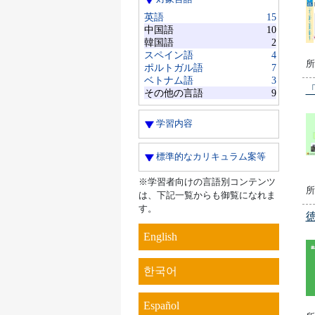
英語
15
中国語
10
韓国語
2
スペイン語
4
所
ポルトガル語
7
ベトナム語
3
その他の言語
9
学習内容
標準的なカリキュラム案等
※学習者向けの言語別コンテンツ
所
は、下記一覧からも御覧になれま
す。
English
한국어
Español