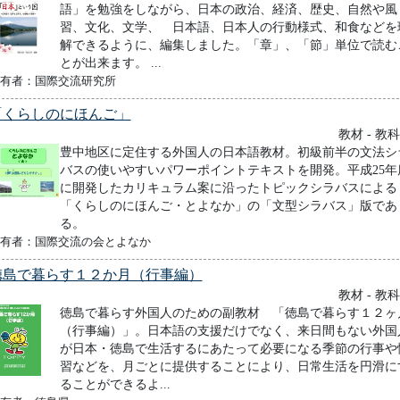
語」を勉強をしながら、日本の政治、経済、歴史、自然や風
習、文化、文学、 日本語、日本人の行動様式、和食などを
解できるように、編集しました。「章」、「節」単位で読む
とが出来ます。 ...
有者：国際交流研究所
「くらしのにほんご」
教材 - 教
豊中地区に定住する外国人の日本語教材。初級前半の文法シ
バスの使いやすいパワーポイントテキストを開発。平成25年
に開発したカリキュラム案に沿ったトピックシラバスによる
「くらしのにほんご・とよなか」の「文型シラバス」版であ
る。
有者：国際交流の会とよなか
徳島で暮らす１２か月（行事編）
教材 - 教
徳島で暮らす外国人のための副教材 「徳島で暮らす１２ヶ
（行事編）」。日本語の支援だけでなく、来日間もない外国
が日本・徳島で生活するにあたって必要になる季節の行事や
習などを、月ごとに提供することにより、日常生活を円滑に
ることができるよ...