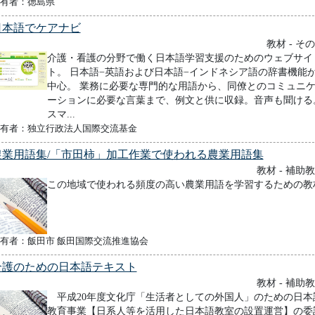
有者：徳島県
日本語でケアナビ
教材 - そ
介護・看護の分野で働く日本語学習支援のためのウェブサイ
ト。 日本語−英語および日本語−インドネシア語の辞書機能
中心。 業務に必要な専門的な用語から、同僚とのコミュニ
ーションに必要な言葉まで、例文と供に収録。音声も聞ける
スマ...
有者：独立行政法人国際交流基金
農業用語集/「市田柿」加工作業で使われる農業用語集
教材 - 補助
この地域で使われる頻度の高い農業用語を学習するための教
有者：飯田市 飯田国際交流推進協会
介護のための日本語テキスト
教材 - 補助
平成20年度文化庁「生活者としての外国人」のための日本
教育事業【日系人等を活用した日本語教室の設置運営】の委