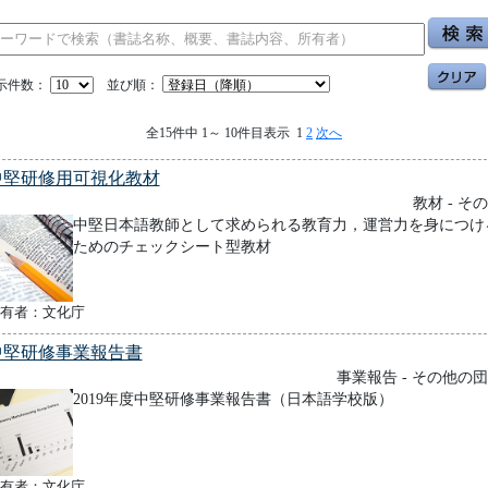
示件数：
並び順：
全15件中 1～ 10件目表示 1
2
次へ
中堅研修用可視化教材
教材 - そ
中堅日本語教師として求められる教育力，運営力を身につけ
ためのチェックシート型教材
有者：文化庁
中堅研修事業報告書
事業報告 - その他の
2019年度中堅研修事業報告書（日本語学校版）
有者：文化庁