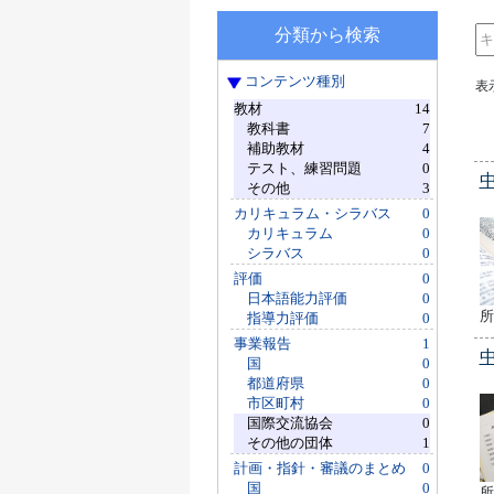
分類から検索
コンテンツ種別
表
教材
14
教科書
7
補助教材
4
テスト、練習問題
0
その他
3
カリキュラム・シラバス
0
カリキュラム
0
シラバス
0
評価
0
日本語能力評価
0
所
指導力評価
0
事業報告
1
国
0
都道府県
0
市区町村
0
国際交流協会
0
その他の団体
1
計画・指針・審議のまとめ
0
国
0
所