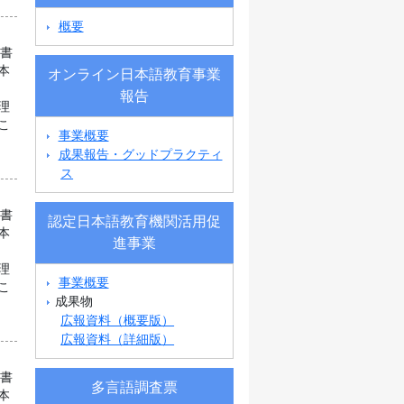
概要
科書
本
オンライン日本語教育事業
報告
理
こ
事業概要
成果報告・グッドプラクティ
ス
科書
認定日本語教育機関活用促
本
進事業
理
事業概要
こ
成果物
広報資料（概要版）
広報資料（詳細版）
科書
多言語調査票
本