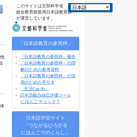
このサイトは文部科学省
総合教育政策局日本語教育課
が運営しています。
「日本語教育の参照枠」
「日本語教育の参照枠」報告
の他
「日本語教育の参照枠」の理
る
解のための参考資料
「日本語教育の参照枠」の活
用のための手引き
「生活Can do」
日本語能力自己評価ツール
にほんご チェック！
団体
日本語学習サイト
「つながるひろがる
にほんごでのくらし」