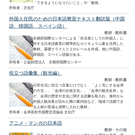
「できるようになりたいこと」や「勉強...
所有者：文化庁
外国人住民のための日本語教室テキスト翻訳版（中国
語、韓国語、スペイン語）
教材 - 教科書
京都府国際センターによる「生活者としての外国人」に
対する日本語教育の標準的なカリキュラム案を活用した
教材。基礎クラス１と２のレベルを作成。他に中国語、
韓国語、スペイン語版がある。
所有者：公益財団法人 京都府国際センター
役立つ語彙集（観光編）
教材 - 教科書
日常生活に役立つ言葉だけでなく、「よく耳にする会津
の方言」、「会津の伝統文化」、「会津の観光名所」な
ど、会津の歴史や文化に関する語彙を取入れ、海外から
外国人観光客が訪れた際の案内役など、地域で活躍でき
る人材の育成も視野に入れた教材。
所有者：会津若松市国際交流協会 文化庁
アニメ・マンガの日本語
教材 - その他