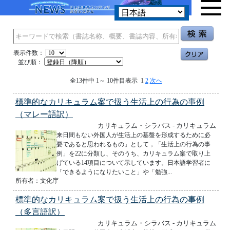
表示件数：
並び順：
全13件中 1～ 10件目表示 1
2
次へ
標準的なカリキュラム案で扱う生活上の行為の事例
（マレー語訳）
カリキュラム・シラバス - カリキュラム
来日間もない外国人が生活上の基盤を形成するために必
要であると思われるもの」として，「生活上の行為の事
例」を22に分類し、そのうち、カリキュラム案で取り上
げている14項目について示しています。日本語学習者に
「できるようになりたいこと」や「勉強...
所有者：文化庁
標準的なカリキュラム案で扱う生活上の行為の事例
（多言語訳）
カリキュラム・シラバス - カリキュラム