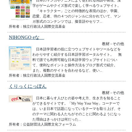
日本のマンガやアニメによく使われる用語や表現、漢
字がゲームやクイズ形式で楽しく学べるウェブサイト。
「キャラクター」ごとの特徴的な表現のほか、学園、
恋愛、忍者、侍の４つのジャンルに分かれていて、マン
ガ形式のコンテンツでは、擬音語やセリフ...
所有者：独立行政法人国際交流基金
NIHONGO eな
教材 - その他
日本語学習者の役に立つウェブサイトやツールなどを
わかりやすく紹介する日本語学習ポータルサイト。 無
料で誰でも利用可能な日本語学習ウェブサイトについ
て、便利なポイントと操作方法をブログ形式で紹介。
また、複数のサイトを合わせるなど、使い...
所有者：独立行政法人国際交流基金
くりっくにっぽん
教材 - その他
日本に暮らす人びとの姿や考え方、生き方を知ること
ができるサイトです。「My Way Your Way」コーナーで
は、いま日本で話題になっているテーマを取り上げ、そ
のテーマに関わる人たちがそのことに関わるようになっ
た理由はきっかけは何だった...
所有者：公益財団法人国際文化フォーラム