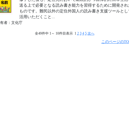
送る上で必要となる読み書き能力を習得するために開発され
ものです。難民以外の定住外国人の読み書き支援ツールとし
活用いただくこと...
有者：文化庁
全49件中 1～ 10件目表示 1
2
3
4
5
次へ
このページのTO