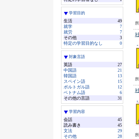
学習目的
生活
49
所
就学
7
就労
7
その他
3
特定の学習目的なし
0
対象言語
英語
27
中国語
21
韓国語
13
所
スペイン語
15
ポルトガル語
12
ベトナム語
6
その他の言語
31
学習内容
会話
45
読み書き
45
文法
29
所
その他
28