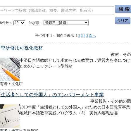
示件数：
並び順：
全49件中 1～ 10件目表示 1
2
3
4
5
次へ
中堅研修用可視化教材
教材 - そ
中堅日本語教師として求められる教育力，運営力を身につけ
ためのチェックシート型教材
有者：文化庁
「生活者としての外国人」のエンパワーメント事業
事業報告 - その他の
2019年度「生活者としての外国人」のための日本語教育事
地域日本語教育実践プログラム（A) 実施内容報告書
有者：蓬莱日本語教室