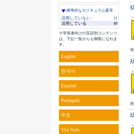
標準的なカリキュラム案等
活用していない
11
活用している
49
※学習者向けの言語別コンテンツ
は、下記一覧からも御覧になれま
す。
所
English
한국어
Español
Português
所
中文
Viet Nam