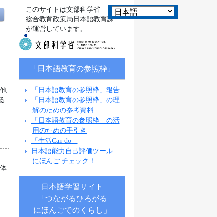
このサイトは文部科学省
総合教育政策局日本語教育課
が運営しています。
「日本語教育の参照枠」
「日本語教育の参照枠」報告
の他
「日本語教育の参照枠」の理
る
解のための参考資料
「日本語教育の参照枠」の活
用のための手引き
「生活Can do」
日本語能力自己評価ツール
にほんご チェック！
団体
業
日本語学習サイト
「つながるひろがる
にほんごでのくらし」