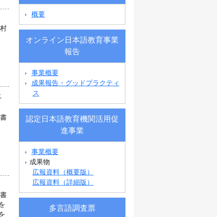
概要
町村
業
オンライン日本語教育事業
報告
事業概要
成果報告・グッドプラクティ
ス
た
科書
認定日本語教育機関活用促
進事業
事業概要
成果物
広報資料（概要版）
広報資料（詳細版）
科書
を
多言語調査票
を