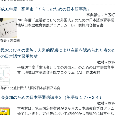
平成31年度 高岡市「くらしのための日本語事業」
事業報告 - 市区
2019年度「生活者としての外国人」のための日本語教育事
地域日本語教育実践プログラム（B) 実施内容報告書
有者：高岡市
難民およびその家族，人道的配慮により在留を認められた者の
めの日本語学習用教材
教材 - 教
平成30年度「生活者としての外国人」のための日本語教育事
業 地域日本語教育実践プログラム（A) 作成教材
有者：公益社団法人国際日本語普及協会
社会参加のための日本語通信講座３（英語版１７〜２４）
教材 - 教
本教材は、第三国定住難民が６か月の日本語教育プログラム
修了した後も、定住先において継続的かつ自律的に日常生活