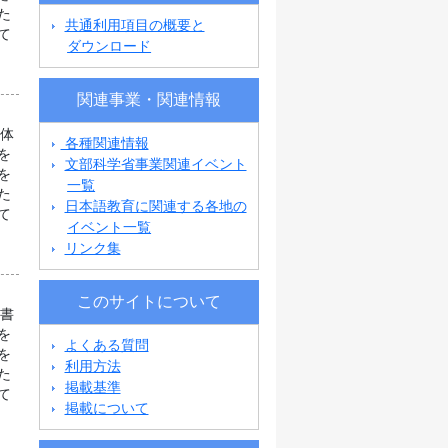
た
共通利用項目の概要と
て
ダウンロード
関連事業・関連情報
団体
各種関連情報
を
文部科学省事業関連イベント
を
一覧
た
日本語教育に関連する各地の
て
イベント一覧
リンク集
このサイトについて
科書
を
よくある質問
を
利用方法
た
掲載基準
て
掲載について