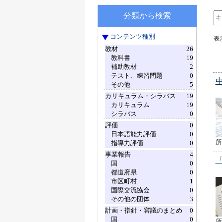
分類から検索
コンテンツ種別
表
教材
26
教科書
19
補助教材
2
テスト、練習問題
0
その他
5
カリキュラム・シラバス
19
カリキュラム
19
シラバス
0
評価
0
日本語能力評価
0
所
指導力評価
0
事業報告
4
国
0
都道府県
0
市区町村
1
国際交流協会
0
その他の団体
3
計画・指針・審議のまとめ
0
国
0
所