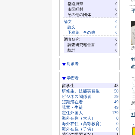
都道府県
0
市区町村
0
その他の団体
0
論文
0
論文
0
予稿集、その他
0
調査研究
0
調査研究報告書
0
所
統計
0
対象者
学習者
留学生
48
研修生、技能実習生
50
ビジネス関係者
39
短期滞在者
49
所
児童・生徒
49
定住外国人
139
海外在住（大人）
0
海外在住（高等教育）
0
海外在住（子供）
0
特定の学習者なし
1