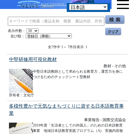
表示件数：
並び順：
全7件中 1～ 7件目表示 1
中堅研修用可視化教材
教材 - その他
中堅日本語教師として求められる教育力，運営力を身に
つけるためのチェックシート型教材
所有者：文化庁
多様性豊かで元気なまちづくりに資する日本語教育事
業
事業報告 - 国際交流協会
2019年度「生活者としての外国人」のための日本語教育
事業 地域日本語教育実践プログラム（A) 実施内容報