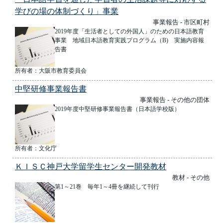
学びの場の体制づくり」事業
事業報告 - 市区町村
2019年度「生活者としての外国人」のための日本語教育
事業 地域日本語教育実践プログラム（B) 実施内容報
告書
所有者：大阪市教育委員会
中堅研修事業報告書
事業報告 - その他の団体
2019年度中堅研修事業報告書（日本語学校版）
所有者：文化庁
ＫＩＳＣ神戸大学留学生センター開発教材
教材 - その他
第1～21巻 毎年1～4冊を継続して刊行