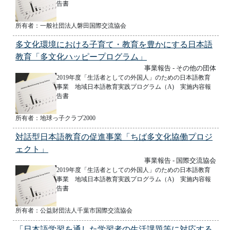
告書
所有者：一般社団法人磐田国際交流協会
多文化環境における子育て・教育を豊かにする日本語
教育「多文化ハッピープログラム」
事業報告 - その他の団体
2019年度「生活者としての外国人」のための日本語教育
事業 地域日本語教育実践プログラム（A) 実施内容報
告書
所有者：地球っ子クラブ2000
対話型日本語教育の促進事業「ちば多文化協働プロジ
ェクト」
事業報告 - 国際交流協会
2019年度「生活者としての外国人」のための日本語教育
事業 地域日本語教育実践プログラム（A) 実施内容報
告書
所有者：公益財団法人千葉市国際交流協会
「日本語学習を通した学習者の生活課題等に対応する