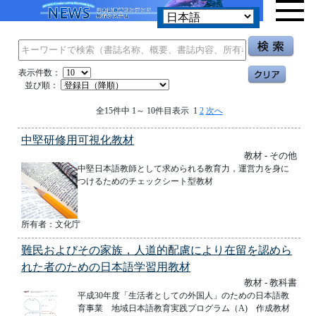
表示件数：
並び順：
全15件中 1～ 10件目表示 1
2
次へ
中堅研修用可視化教材
教材 - その他
中堅日本語教師として求められる教育力，運営力を身に
つけるためのチェックシート型教材
所有者：文化庁
難民およびその家族，人道的配慮により在留を認めら
れた者のための日本語学習用教材
教材 - 教科書
平成30年度「生活者としての外国人」のための日本語教
育事業 地域日本語教育実践プログラム（A) 作成教材