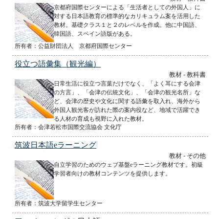
京都府国際センターによる「生活者としての外国人」に
対する日本語教育の標準的なカリキュラム案を活用した
教材。基礎クラス１と２のレベルを作成。他に中国語、
韓国語、スペイン語版がある。
所有者：公益財団法人 京都府国際センター
役立つ語彙集（観光編）
教材 - 教科書
日常生活に役立つ言葉だけでなく、「よく耳にする会津
の方言」、「会津の伝統文化」、「会津の観光名所」な
ど、会津の歴史や文化に関する語彙を取入れ、海外から
外国人観光客が訪れた際の案内役など、地域で活躍でき
る人材の育成も視野に入れた教材。
所有者：会津若松市国際交流協会 文化庁
筑波日本語eラーニング
教材 - その他
自立学習のためのウェブ基盤eラーニング教材です。初級
学習者向けの教材コンテンツを提供します。
所有者：筑波大学留学生センター