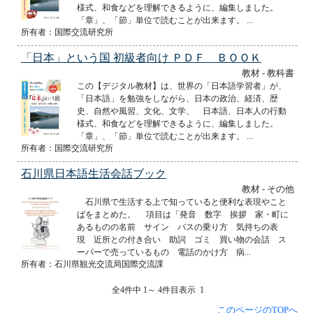
様式、和食などを理解できるように、編集しました。
「章」、「節」単位で読むことが出来ます。 ...
所有者：国際交流研究所
「日本」という国 初級者向け ＰＤＦ ＢＯＯＫ
教材 - 教科書
この【デジタル教材】は、世界の「日本語学習者」が、
「日本語」を勉強をしながら、日本の政治、経済、歴
史、自然や風習、文化、文学、 日本語、日本人の行動
様式、和食などを理解できるように、編集しました。
「章」、「節」単位で読むことが出来ます。 ...
所有者：国際交流研究所
石川県日本語生活会話ブック
教材 - その他
石川県で生活する上で知っていると便利な表現やこと
ばをまとめた。 項目は「発音 数字 挨拶 家・町に
あるものの名前 サイン バスの乗り方 気持ちの表
現 近所との付き合い 助詞 ゴミ 買い物の会話 ス
ーパーで売っているもの 電話のかけ方 病...
所有者：石川県観光交流局国際交流課
全4件中 1～ 4件目表示 1
このページのTOPへ