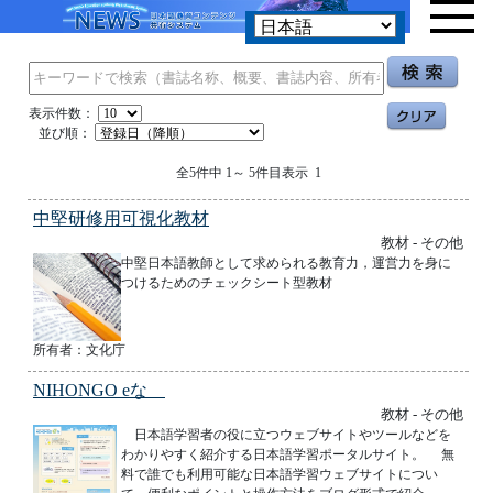
表示件数：
並び順：
全5件中 1～ 5件目表示 1
中堅研修用可視化教材
教材 - その他
中堅日本語教師として求められる教育力，運営力を身に
つけるためのチェックシート型教材
所有者：文化庁
NIHONGO eな
教材 - その他
日本語学習者の役に立つウェブサイトやツールなどを
わかりやすく紹介する日本語学習ポータルサイト。 無
料で誰でも利用可能な日本語学習ウェブサイトについ