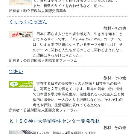
て、便利なポイントと操作方法をブログ形式で紹介。
また、複数のサイトを合わせるなど、使い...
所有者：独立行政法人国際交流基金
くりっくにっぽん
教材 - その他
日本に暮らす人びとの姿や考え方、生き方を知ること
ができるサイトです。「My Way Your Way」コーナーで
は、いま日本で話題になっているテーマを取り上げ、そ
のテーマに関わる人たちがそのことに関わるようになっ
た理由はきっかけは何だった...
所有者：公益財団法人国際文化フォーラム
であい
教材 - その他
実在する日本の高校生7人の人物像と日常生活の様子
を、写真と文章で伝えています。世界の若者、特に海外
で日本語を学ぶ中高校生が、個性溢れる7人の主人公と擬
似的に出会い、一人ひとりを理解しながら、それぞれの
考えや行動、生活場面に表れてくる文化を...
所有者：公益財団法人国際文化フォーラム
ＫＩＳＣ神戸大学留学生センター開発教材
教材 - その他
第1～21巻 毎年1～4冊を継続して刊行