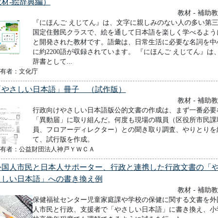
教材-絵辞典編）
教材 - 補助
『にほんご えじてん』は、文字に親しみのない人の多い第
国定住難民クラスで、絵を通して日本語を楽しく学べるよう
と開発された教材です。語彙は、日常生活に必要な名詞を中
に約2200語が収録されています。 『にほんご えじてん』は
辞書として...
有者：文化庁
「やさしい日本語」冊子 （試作版）
教材 - 補助
行政向けやさしい日本語版公的文書の作成は、まず一番必要
「異動届」に取り組んだ。何度も現場の職員（区役所市民課
員、フロアーディレクター）との聞き取り調査、やりとりを
て、試行版を作成。
有者：公益財団法人神戸ＹＷＣＡ
外国人市民と日本人サポーター、行政と連携した行政文書の「
さしい日本語」への書き換え例
教材 - 補助
保健福祉センター児童家庭課や学校の保健に関する文書を外
人市民と行政、支援者で「やさしい日本語」に書き換え、小