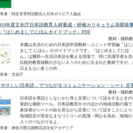
有者：特定非営利活動法人日本ボリビア人協会
2019年度文化庁日本語教育人材養成・研修カリキュラム等開発
業『はじめましてにほんガイドブック』PDF
教材 - 補助
本書は生活のための日本語学習教材―ユニット学習編『はじ
まして にほん』のガイドブックです。『はじめましてにほ
ん』は難民へ生活日本語を教える現場で、特に非識字者を含
比較的教育経験の少ない人々のために生まれた教材ですが、
日まもない多くの外...
有者：文化庁
「やさしい日本語」でつながるコミュニケーション・シート 災
教材 - 補助
日本語を母語としないかた等と災害について話をするときの
覚的な補助ツール。日本語教室やそのほかの地域活動の場で
参加者がシートの絵を見ながら災害について話すことにより
地域防災や安全なまちづくりへの意識・関心を高め、地域の
人々のつながりをよ...
有者：神奈川県立国際言語文化アカデミア