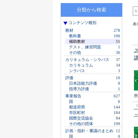
分類から検索
コンテンツ種別
表
教材
278
教科書
190
補助教材
51
テスト、練習問題
1
その他
36
カリキュラム・シラバス
37
カリキュラム
34
シラバス
3
評価
10
日本語能力評価
9
指導力評価
1
所
事業報告
627
国
6
都道府県
144
市区町村
184
国際交流協会
94
その他の団体
199
計画・指針・審議のまとめ
12
国
0