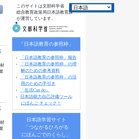
このサイトは文部科学省
総合教育政策局日本語教育課
が運営しています。
「日本語教育の参照枠」
信
「日本語教育の参照枠」報告
「日本語教育の参照枠」の理
教材
解のための参考資料
業
「日本語教育の参照枠」の活
用のための手引き
「生活Can do」
日本語能力自己評価ツール
にほんご チェック！
業
日本語学習サイト
教材
「つながるひろがる
業
にほんごでのくらし」