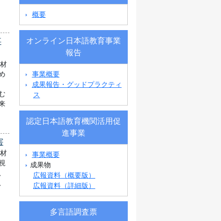
概要
オンライン日本語教育事業
事
報告
教材
事業概要
め
成果報告・グッドプラクティ
む
ス
来
認定日本語教育機関活用促
進事業
害
教材
事業概要
視
成果物
、
広報資料（概要版）
、
広報資料（詳細版）
多言語調査票