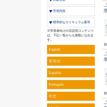
学習内容
標準的なカリキュラム案等
※学習者向けの言語別コンテンツ
は、下記一覧からも御覧になれま
す。
所
English
한국어
Español
Português
所
中文