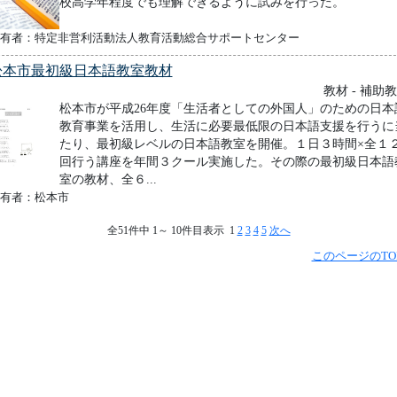
校高学年程度でも理解できるように試みを行った。
有者：特定非営利活動法人教育活動総合サポートセンター
松本市最初級日本語教室教材
教材 - 補助
松本市が平成26年度「生活者としての外国人」のための日本
教育事業を活用し、生活に必要最低限の日本語支援を行うに
たり、最初級レベルの日本語教室を開催。１日３時間×全１
回行う講座を年間３クール実施した。その際の最初級日本語
室の教材、全６...
有者：松本市
全51件中 1～ 10件目表示 1
2
3
4
5
次へ
このページのTO