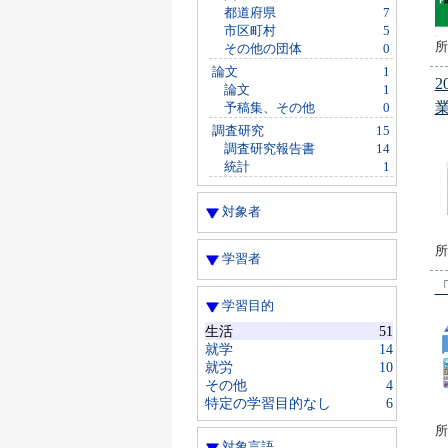
都道府県
7
市区町村
5
所
その他の団体
0
論文
1
論文
1
予稿集、その他
0
調査研究
15
調査研究報告書
14
統計
1
対象者
所
学習者
学習目的
生活
51
就学
14
就労
10
その他
4
特定の学習目的なし
6
所
対象言語