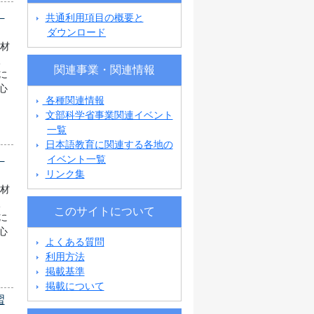
」
共通利用項目の概要と
ダウンロード
教材
三
関連事業・関連情報
に
心
各種関連情報
、
文部科学省事業関連イベント
一覧
日本語教育に関連する各地の
」
イベント一覧
リンク集
教材
三
このサイトについて
に
心
よくある質問
さ
利用方法
掲載基準
掲載について
習