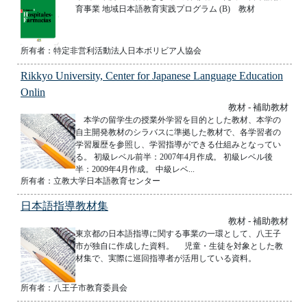
育事業 地域日本語教育実践プログラム (B) 教材
所有者：特定非営利活動法人日本ボリビア人協会
Rikkyo University, Center for Japanese Language Education
Onlin
教材 - 補助教材
本学の留学生の授業外学習を目的とした教材、本学の
自主開発教材のシラバスに準拠した教材で、各学習者の
学習履歴を参照し、学習指導ができる仕組みとなってい
る。 初級レベル前半：2007年4月作成。 初級レベル後
半：2009年4月作成。 中級レベ...
所有者：立教大学日本語教育センター
日本語指導教材集
教材 - 補助教材
東京都の日本語指導に関する事業の一環として、八王子
市が独自に作成した資料。 児童・生徒を対象とした教
材集で、実際に巡回指導者が活用している資料。
所有者：八王子市教育委員会