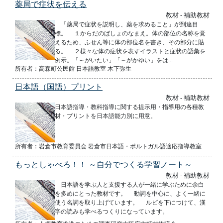
薬局で症状を伝える
教材 - 補助教材
「薬局で症状を説明し、薬を求めること」が到達目
標。 １からだのばしょのなまえ。体の部位の名称を覚
えるため、ふせん等に体の部位名を書き、その部分に貼
る。 ２様々な体の症状を表すイラストと症状の語彙を
例示。「～がいたい」「～がかゆい」をは...
所有者：高森町公民館 日本語教室 木下弥生
日本語（国語）プリント
教材 - 補助教材
日本語指導・教科指導に関する提示用・指導用の各種教
材・プリントを日本語能力別に用意。
所有者：岩倉市教育委員会 岩倉市日本語・ポルトガル語適応指導教室
もっとしゃべろ！！ ～自分でつくる学習ノート～
教材 - 補助教材
日本語を学ぶ人と支援する人が一緒に学ぶために余白
を多めにとった教材です。 動詞を中心に、よく一緒に
使う名詞を取り上げています。 ルビを下につけて、漢
字の読みも学べるつくりになっています。