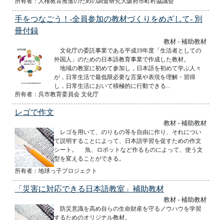
所有者：人権教育推進のための調査研究大阪府市町村協議会
手をつなごう！-全員参加の教材づくりをめざして- 別
冊付録
教材 - 補助教材
文化庁の委託事業である平成19年度「生活者としての
外国人」のための日本語教育事業で作成した教材。
地域の教室に初めて参加し，日本語を初めて学ぶ人々
が，日常生活で最低限必要な言葉や表現を理解・習得
し，日常生活において積極的に行動できる...
所有者：呉市教育委員会 文化庁
レゴで作文
教材 - 補助教材
レゴを用いて、のりもの等を自由に作り、それについ
て説明することによって、日本語学習を促すための作文
シート。 魚、ロボットなど作るものによって、使う文
型を変えることができる。
所有者：地球っ子プロジェクト
「災害に対応できる日本語教室」補助教材
教材 - 補助教材
防災意識を高め自らの生命財産を守るノウハウを学習
するためのオリジナル教材。