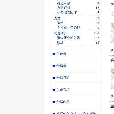
都道府県
9
所
市区町村
12
その他の団体
4
論文
33
論文
27
予稿集、その他
6
調査研究
160
調査研究報告書
137
統計
23
所
対象者
学習者
学習目的
対象言語
所
学習内容
標準的なカリキュラム案等