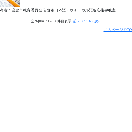
有者：岩倉市教育委員会 岩倉市日本語・ポルトガル語適応指導教室
全76件中 41～ 50件目表示
前へ
3
4
5
6
7
次へ
このページのTO