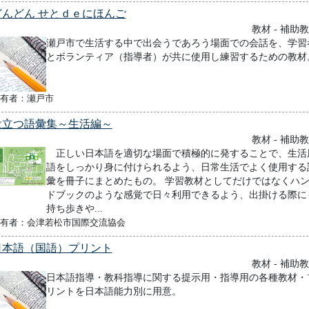
どんどん せとｄｅにほんご
教材 - 補助
瀬戸市で生活する中で出会うであろう場面での会話を、学習
とボランティア（指導者）が共に使用し練習するための教材
有者：瀬戸市
役立つ語彙集～生活編～
教材 - 補助
正しい日本語を適切な場面で積極的に発することで、生活
語をしっかり身に付けられるよう、日常生活でよく使用する
彙を冊子にまとめたもの。 学習教材としてだけではなくハ
ドブックのような感覚で日々利用できるよう、出掛ける際に
持ち歩きや...
有者：会津若松市国際交流協会
日本語（国語）プリント
教材 - 補助
日本語指導・教科指導に関する提示用・指導用の各種教材・
リントを日本語能力別に用意。