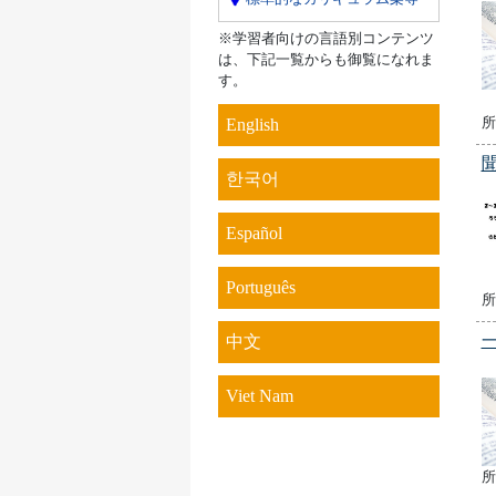
※学習者向けの言語別コンテンツ
は、下記一覧からも御覧になれま
す。
所
English
한국어
Español
Português
所
中文
Viet Nam
所