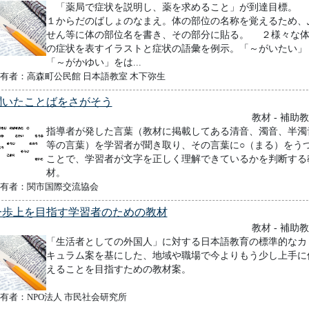
「薬局で症状を説明し、薬を求めること」が到達目標
１からだのばしょのなまえ。体の部位の名称を覚えるため、
せん等に体の部位名を書き、その部分に貼る。 ２様々な
の症状を表すイラストと症状の語彙を例示。「～がいたい」
「～がかゆい」をは...
有者：高森町公民館 日本語教室 木下弥生
聞いたことばをさがそう
教材 - 補助
指導者が発した言葉（教材に掲載してある清音、濁音、半濁
等の言葉）を学習者が聞き取り、その言葉に○（まる）をう
ことで、学習者が文字を正しく理解できているかを判断する
材。
有者：関市国際交流協会
一歩上を目指す学習者のための教材
教材 - 補助
「生活者としての外国人」に対する日本語教育の標準的なカ
キュラム案を基にした、地域や職場で今よりもう少し上手に
えることを目指すための教材案。
有者：NPO法人 市民社会研究所