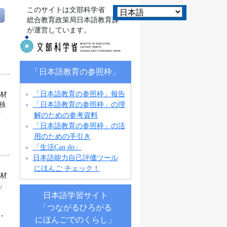
このサイトは文部科学省
総合教育政策局日本語教育課
が運営しています。
「日本語教育の参照枠」
「日本語教育の参照枠」報告
教材
「日本語教育の参照枠」の理
独
解のための参考資料
実
「日本語教育の参照枠」の活
用のための手引き
「生活Can do」
日本語能力自己評価ツール
にほんご チェック！
教材
」
日本語学習サイト
。
「つながるひろがる
・
にほんごでのくらし」