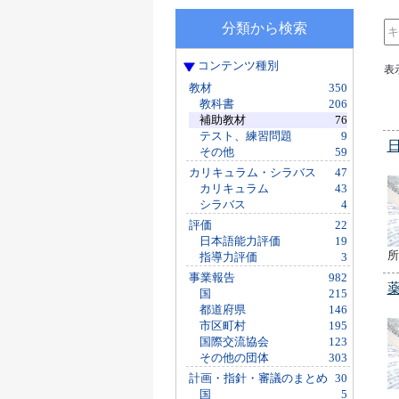
分類から検索
コンテンツ種別
表
教材
350
教科書
206
補助教材
76
テスト、練習問題
9
その他
59
カリキュラム・シラバス
47
カリキュラム
43
シラバス
4
評価
22
日本語能力評価
19
所
指導力評価
3
事業報告
982
国
215
都道府県
146
市区町村
195
国際交流協会
123
その他の団体
303
計画・指針・審議のまとめ
30
国
5