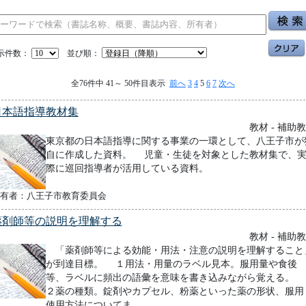
示件数：
並び順：
全76件中 41～ 50件目表示
前へ
3
4
5
6
7
次へ
日本語指導教材集
教材 - 補助
東京都の日本語指導に関する事業の一環として、八王子市が
自に作成した資料。 児童・生徒を対象とした教材集で、
際に巡回指導者が活用している資料。
有者：八王子市教育委員会
薬剤師等の説明を理解する
教材 - 補助
「薬剤師等による効能・用法・注意の説明を理解すること
が到達目標。 １用法・用量のラベル見本。服用量や食後
等、ラベルに頻出の語彙を意味を書き込みながら覚える
２薬の種類。錠剤やカプセル、粉薬といった薬の形状、服用
使用方法についてま...