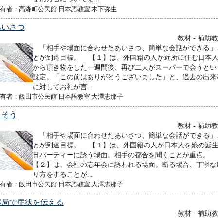
有者：高森町公民館 日本語教室 木下弥生
あいさつ
教材 - 補助
「相手や場面に合わせたあいさつ、簡単な会話ができる」
とが到達目標。 【１】は、外国籍の人が近所に住む日本
から頂き物をした一週間後、再び二人がスーパーで会うとい
設定。「この前はありがとうございました」と、過去の出来
に対してお礼が言...
有者：飯田市公民館 日本語教室 大澤志那子
さそう
教材 - 補助
「相手や場面に合わせたあいさつ、簡単な会話ができる」
とが到達目標。 【１】は、外国籍の人が日本人を娘の誕
日パーティーに誘う場面。相手の都合を聞くことが重点
【２】は、会社の忘年会に誘われる場面。断る場合、丁寧な
り方をすることが...
有者：飯田市公民館 日本語教室 大澤志那子
薬局で症状を伝える
教材 - 補助