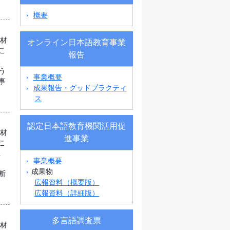
概要
教材
オンライン日本語教育事業
こ
報告
人
う
事業概要
事
成果報告・グッドプラクティ
ス
認定日本語教育機関活用促
教材
進事業
こ
生
事業概要
。
成果物
断
広報資料（概要版）
広報資料（詳細版）
多言語調査票
教材