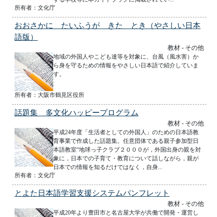
所有者：文化庁
おおさかに たいふうが きた とき（やさしい日本
語版）
教材 - その他
地域の外国人やこども達等を対象に、台風（風水害）か
ら身を守るための情報をやさしい日本語で紹介していま
す。
所有者：大阪市鶴見区役所
話題集 多文化ハッピープログラム
教材 - その他
平成24年度「生活者としての外国人」のための日本語教
育事業で作成した話題集。任意団体である親子参加型日
本語教室“地球っ子クラブ２０００が，外国出身の親を対
象に，日本での子育て・教育について話しながら，親が
日本での情報を知るだけではなく，自身...
所有者：文化庁
とよた日本語学習支援システムパンフレット
教材 - その他
平成20年より豊田市と名古屋大学が共働で開発・運営し