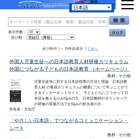
表示件数：
並び順：
全13件中 1～ 10件目表示 1
2
次へ
外国人児童生徒への日本語教育人材研修カリキュラム
外国につながる子どもの日本語教育 （ホームページ）
教材 - その他
児童生徒等に対する日本語指導の方法と理論、日本語教
育人材 の養成カリキュラムの概要について学ぶことがで
きるインターネットサイト。 子どもたちにどうやって日
本語を教えるかお悩みの方、日本語教師やボランティア
の研修の実施方法でお悩みの担当者の方...
所有者：文化庁
「やさしい日本語」でつながるコミュニケーション・
シート
教材 - その他