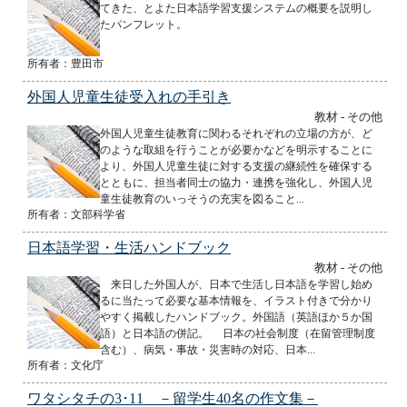
てきた、とよた日本語学習支援システムの概要を説明し
たパンフレット。
所有者：豊田市
外国人児童生徒受入れの手引き
教材 - その他
外国人児童生徒教育に関わるそれぞれの立場の方が、ど
のような取組を行うことが必要かなどを明示することに
より、外国人児童生徒に対する支援の継続性を確保する
とともに、担当者同士の協力・連携を強化し、外国人児
童生徒教育のいっそうの充実を図ること...
所有者：文部科学省
日本語学習・生活ハンドブック
教材 - その他
来日した外国人が、日本で生活し日本語を学習し始め
るに当たって必要な基本情報を、イラスト付きで分かり
やすく掲載したハンドブック。外国語（英語ほか５か国
語）と日本語の併記。 日本の社会制度（在留管理制度
含む）、病気・事故・災害時の対応、日本...
所有者：文化庁
ワタシタチの3･11 －留学生40名の作文集－