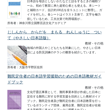
日本語を母語としないかたなどと話をするときの補助ツ
ール。初めて教室に来た超初心者とも使える。本シート
と補助カード、合計約100点を全５ユニットに整理し、ガ
イドを付した。各シートはイラスト主体で、文字を極力
排しているため、工夫次第で利用場面が...
所有者：神奈川県立国際言語文化アカデミア
じしんから からだを まもる れんしゅうに つい
て（やさしい日本語版）
教材 - その他
地域の外国人やこどもたちを対象にした、やさしい日本
語による防災訓練のチラシの雛形を紹介しています。
所有者：大阪市平野区役所
難民定住者の日本語学習援助のための日本語教材ガイ
ドブック
教材 - その他
文化庁委託事業として、難民事業本部が作成した日本に
定住する難民に対する学習支援を目的とした教材ガイド
ブック。難民定住者及び難民定住者に日本語教育を行っ
ているボランティア団体、雇用企業、難民定住者が在籍
する学校等に本ガイドブックに掲載されてい...