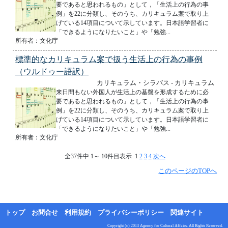
要であると思われるもの」として，「生活上の行為の事
例」を22に分類し、そのうち、カリキュラム案で取り上
げている14項目について示しています。日本語学習者に
「できるようになりたいこと」や「勉強...
所有者：文化庁
標準的なカリキュラム案で扱う生活上の行為の事例
（ウルドゥー語訳）
カリキュラム・シラバス - カリキュラム
来日間もない外国人が生活上の基盤を形成するために必
要であると思われるもの」として，「生活上の行為の事
例」を22に分類し、そのうち、カリキュラム案で取り上
げている14項目について示しています。日本語学習者に
「できるようになりたいこと」や「勉強...
所有者：文化庁
全37件中 1～ 10件目表示 1
2
3
4
次へ
このページのTOPへ
トップ
お問合せ
利用規約
プライバシーポリシー
関連サイト
Copyright (c) 2013 Agency for Cultural Affairs. All Rights Reserved.