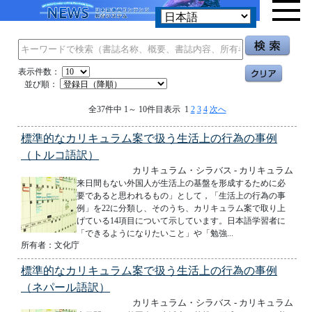
表示件数：
並び順：
全37件中 1～ 10件目表示 1
2
3
4
次へ
標準的なカリキュラム案で扱う生活上の行為の事例
（トルコ語訳）
カリキュラム・シラバス - カリキュラム
来日間もない外国人が生活上の基盤を形成するために必
要であると思われるもの」として，「生活上の行為の事
例」を22に分類し、そのうち、カリキュラム案で取り上
げている14項目について示しています。日本語学習者に
「できるようになりたいこと」や「勉強...
所有者：文化庁
標準的なカリキュラム案で扱う生活上の行為の事例
（ネパール語訳）
カリキュラム・シラバス - カリキュラム