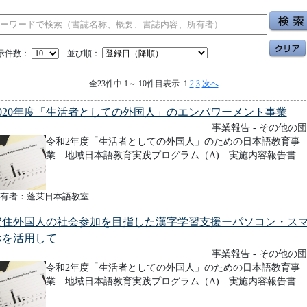
示件数：
並び順：
全23件中 1～ 10件目表示 1
2
3
次へ
2020年度「生活者としての外国人」のエンパワーメント事業
事業報告 - その他の
令和2年度「生活者としての外国人」のための日本語教育事
業 地域日本語教育実践プログラム（A) 実施内容報告書
有者：蓬莱日本語教室
定住外国人の社会参加を目指した漢字学習支援ーパソコン・ス
ホを活用して
事業報告 - その他の
令和2年度「生活者としての外国人」のための日本語教育事
業 地域日本語教育実践プログラム（A) 実施内容報告書