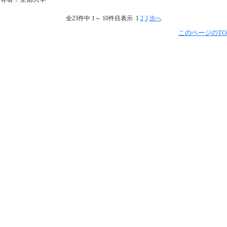
全23件中 1～ 10件目表示 1
2
3
次へ
このページのTO