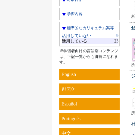
学習内容
所
標準的なカリキュラム案等
活用していない
9
活用している
23
※学習者向けの言語別コンテンツ
は、下記一覧からも御覧になれま
す。
所
English
한국어
Español
所
Português
中文