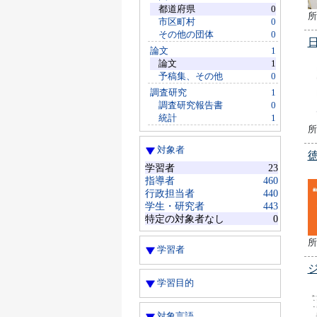
都道府県
0
所
市区町村
0
その他の団体
0
論文
1
論文
1
予稿集、その他
0
調査研究
1
調査研究報告書
0
統計
1
所
対象者
学習者
23
指導者
460
行政担当者
440
学生・研究者
443
特定の対象者なし
0
所
学習者
学習目的
対象言語