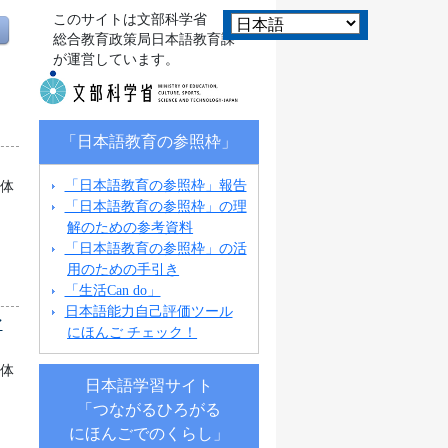
このサイトは文部科学省
総合教育政策局日本語教育課
が運営しています。
「日本語教育の参照枠」
「日本語教育の参照枠」報告
団体
「日本語教育の参照枠」の理
解のための参考資料
「日本語教育の参照枠」の活
用のための手引き
「生活Can do」
日本語能力自己評価ツール
マ
にほんご チェック！
団体
日本語学習サイト
「つながるひろがる
にほんごでのくらし」