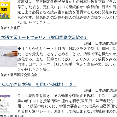
本教材は、第三国定住難民が６か月の日本語教育プログラム
修了した後も、定住先において継続的かつ自律的に日常生活
送る上で必要となる読み書き能力を習得するために開発され
ものです。難民以外の定住外国人の読み書き支援ツールとし
活用いただくこと...
有者：文化庁
日本語学習ポートフォリオ（磐田国際交流協会）
評価 - 日本語能力
◆【ふりかえりシート】目的：対話クラスで使用。毎回、話
たことや覚えたことをまとめることで、活動で何を得たのか
識化する。また、記録として残し、ふりかえって成長をみる
内容：日付、テーマ、話した相手、覚えた言葉や文、話した
とや感じたこと等...
有者：磐田国際交流協会
「みんなの日本語I」を用いた教材１・２」
評価 - 日本語能力
Can-do型授業を導き、その効果を確認する教材。 1 Can-do型
業のポイントと授業活動の流れを明示(教師用・学習者配付
用)。 2 授業の終わりに、学習の要点とその成果を自己評価
きる振り返りシート。原則として来日まもない地域在住の外..
有者：聖徳大学