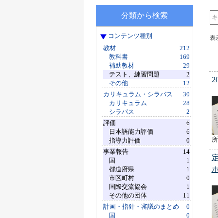
分類から検索
コンテンツ種別
表
教材
212
教科書
169
補助教材
29
テスト、練習問題
2
その他
12
カリキュラム・シラバス
30
カリキュラム
28
シラバス
2
評価
6
日本語能力評価
6
所
指導力評価
0
事業報告
14
国
1
都道府県
1
市区町村
0
国際交流協会
1
その他の団体
11
計画・指針・審議のまとめ
0
国
0