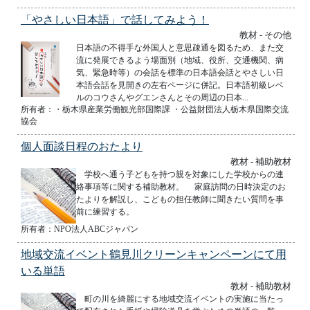
「やさしい日本語」で話してみよう！
教材 - その他
日本語の不得手な外国人と意思疎通を図るため、また交
流に発展できるよう場面別（地域、役所、交通機関、病
気、緊急時等）の会話を標準の日本語会話とやさしい日
本語会話を見開きの左右ページに併記。日本語初級レベ
ルのコウさんやグエンさんとその周辺の日本...
所有者：・栃木県産業労働観光部国際課 ・公益財団法人栃木県国際交流
協会
個人面談日程のおたより
教材 - 補助教材
学校へ通う子どもを持つ親を対象にした学校からの連
絡事項等に関する補助教材。 家庭訪問の日時決定のお
たよりを解説し、こどもの担任教師に聞きたい質問を事
前に練習する。
所有者：NPO法人ABCジャパン
地域交流イベント鶴見川クリーンキャンペーンにて用
いる単語
教材 - 補助教材
町の川を綺麗にする地域交流イベントの実施に当たっ