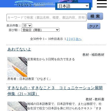
表示件数：
並び順：
全50件中 1～ 10件目表示 1
2
3
4
5
次へ
あわてないよ
教材 - 補助教材
災害発生から３日間を自力で生きる
所有者：日本語教室「ひなぎく」
すきなもの・すきなこと３ コミュニケーション展開
例集（21～30課）
教材 - 教科書
地域の日本語教室で、日本語学校で、または独習で、社
会生活で役立つ日本語を身に付けられるテキスト「すき