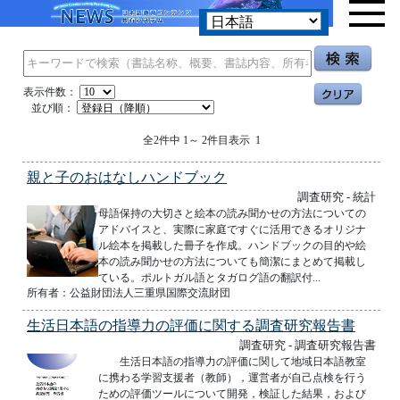
表示件数：
並び順：
全2件中 1～ 2件目表示 1
親と子のおはなしハンドブック
調査研究 - 統計
母語保持の大切さと絵本の読み聞かせの方法についての
アドバイスと、実際に家庭ですぐに活用できるオリジナ
ル絵本を掲載した冊子を作成。ハンドブックの目的や絵
本の読み聞かせの方法についても簡潔にまとめて掲載し
ている。ポルトガル語とタガログ語の翻訳付...
所有者：公益財団法人三重県国際交流財団
生活日本語の指導力の評価に関する調査研究報告書
調査研究 - 調査研究報告書
生活日本語の指導力の評価に関して地域日本語教室
に携わる学習支援者（教師），運営者が自己点検を行う
ための評価ツールについて開発，検証した結果，および