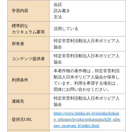
会話
学習内容
読み書き
文法
標準的な
活用している
カリキュラム案等
特定非営利活動法人日本ボリビア人
所有者
協会
特定非営利活動法人日本ボリビア人
コンテンツ提供者
協会
本著作物の著作権は，特定非営利活
動法人日本ボリビア人協会が保有し
利用条件
ています。利用を希望する場合は，
団体にお問い合わせください。
特定非営利活動法人日本ボリビア人
連絡先
協会
https://www.bunka.go.jp/seisaku/kokug
提供元URL
o_nihongo/kyoiku/seikatsusha/h28_niho
ngo_program_b/index.html