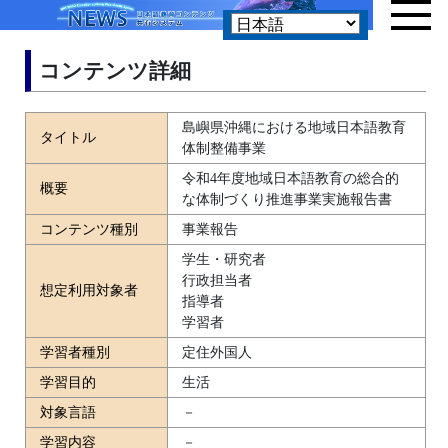
コンテンツ詳細
島嶼県沖縄における地域日本語教育
タイトル
体制整備事業
令和4年度地域日本語教育の総合的
概要
な体制づくり推進事業実施報告書
コンテンツ種別
事業報告
学生・研究者
行政担当者
想定利用対象者
指導者
学習者
学習者種別
定住外国人
学習目的
生活
対象言語
－
学習内容
－