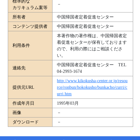
標準的な
－
カリキュラム案等
所有者
中国帰国者定着促進センター
コンテンツ提供者
中国帰国者定着促進センター
本著作物の著作権は、中国帰国者定
着促進センターが保有しております
利用条件
ので、利用の際にはご相談くださ
い。
中国帰国者定着促進センター TEL
連絡先
04-2993-1674
http://www.kikokusha-center.or.jp/resou
提供元URL
rce/ronbun/hokokusho/bunkacho/curri/c
urri.htm
作成年月日
1995年03月
画像
－
ダウンロード
－