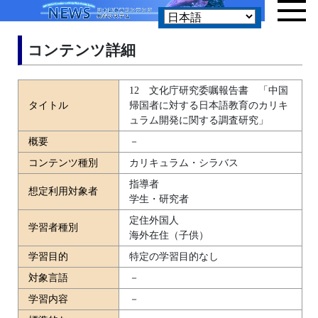
コンテンツ詳細
12 文化庁研究委嘱報告書 「中国
タイトル
帰国者に対する日本語教育のカリキ
ュラム開発に関する調査研究」
概要
－
コンテンツ種別
カリキュラム・シラバス
指導者
想定利用対象者
学生・研究者
定住外国人
学習者種別
海外在住（子供）
学習目的
特定の学習目的なし
対象言語
－
学習内容
－