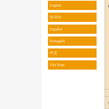
English
한국어
Español
Português
中文
Viet Nam