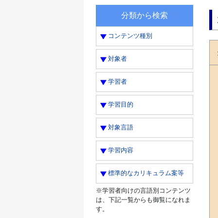
分類から検索
コンテンツ種別
対象者
学習者
学習目的
対象言語
学習内容
標準的なカリキュラム案等
※学習者向けの言語別コンテンツ
は、下記一覧からも御覧になれま
す。