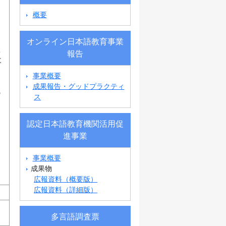
概要
オンライン日本語教育事業
2
報告
E
事業概要
成果報告・グッドプラクティ
5
ス
認定日本語教育機関活用促
進事業
事業概要
成果物
広報資料（概要版）
広報資料（詳細版）
多言語調査票