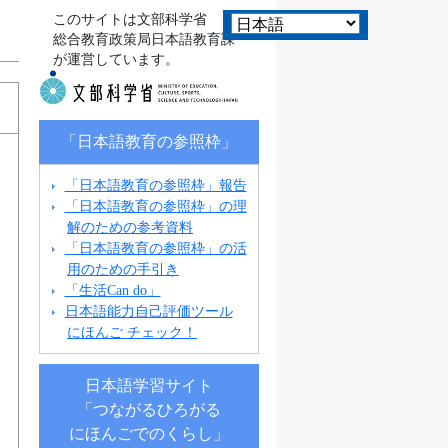
このサイトは文部科学省
総合教育政策局日本語教育課
が運営しています。
「日本語教育の参照枠」
「日本語教育の参照枠」報告
「日本語教育の参照枠」の理
解のための参考資料
「日本語教育の参照枠」の活
用のための手引き
「生活Can do」
日本語能力自己評価ツール
にほんご チェック！
日本語学習サイト
「つながるひろがる
にほんごでのくらし」