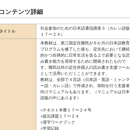
コンテンツ詳細
社会参加のための日本語通信講座３（カレン語版
タイトル
１７〜２４）
本教材は、第三国定住難民が６か月の日本語教育
プログラムを修了した後も、定住先において継続
的かつ自律的に日常生活を送る上で必要となる読
み書き能力を習得するために開発されたもので
す。難民以外の定住外国人の読み書き支援ツール
として活用いただくことができます。
教材は、全部で４言語（日本語・英語・ミャンマ
ー語・カレン語）で作成され、添削を行う支援者
向けマニュアルもあります。（マニュアルは日本
語版の中にあります）
○テキスト本冊１７〜２４号
○提出課題１７〜２４
○漢字ワークブック
○学習記録