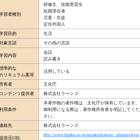
研修生、技能実習生
短期滞在者
学習者種別
児童・生徒
定住外国人
学習目的
生活
対象言語
その他の言語
会話
学習内容
読み書き
標準的な
活用している
カリキュラム案等
所有者
文化庁
コンテンツ提供者
株式会社ラーンズ
本著作物の著作権は，文化庁が保有しています。
利用条件
御利用になる際は，著作権所有者を明記してくだ
さい。
連絡先
株式会社ラーンズ
http://www.bunka.go.jp/seisaku/kokugo_nihongo/kyoi
提供元URL