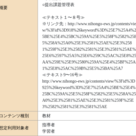
○提出課題管理表
概要
≪テキスト１〜８号≫
※リンク先：http://www.nihongo-ews.jp/contents/vie
w/%3Fid%3D918%26keyword%3D%25E7%25A4%
5BE%25E4%25BC%259A%25E5%258F%2582%25
5%258A%25A0%25E3%2581%25AE%25E3%258
1%259F%25E3%2582%2581%25E3%2581%25AE%
25E6%2597%25A5%25E6%259C%25AC%25E8%2
AA%259E%25E9%2580%259A%25E4%25BF%25A
1%25E8%25AC%259B%25E5%25BA%25A7
≪テキスト9〜16号≫
http://www.nihongo-ews.jp/contents/view/%3Fid%3D
925%26keyword%3D%25E7%25A4%25BE%25E4%
25BC%259A%25E5%258F%2582%25E5%258A%25
A0%25E3%2581%25AE%25E3%2581%259F%25E
3%2582%2581%25E3%2581%25AE
コンテンツ種別
教材
指導者
想定利用対象者
学習者