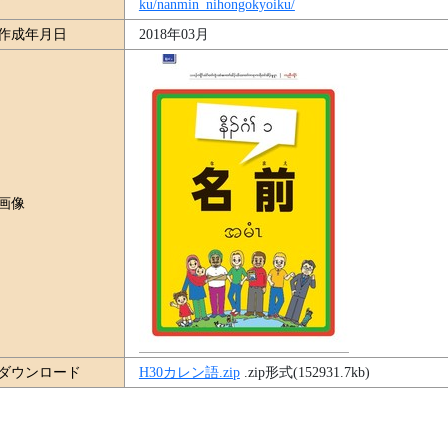
ku/nanmin_nihongokyoiku/
作成年月日
2018年03月
画像
ダウンロード
H30カレン語.zip
.zip形式(152931.7kb)