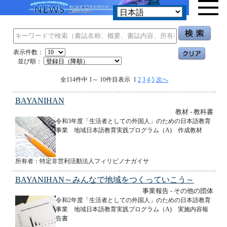
表示件数：
並び順：
全114件中 1～ 10件目表示 1
2
3
4
5
次へ
BAYANIHAN
教材 - 教科書
令和3年度「生活者としての外国人」のための日本語教育
事業 地域日本語教育実践プログラム（A) 作成教材
所有者：特定非営利活動法人フィリピノナガイサ
BAYANIHAN～みんなで地域をつくっていこう～
事業報告 - その他の団体
令和2年度「生活者としての外国人」のための日本語教育
事業 地域日本語教育実践プログラム（A) 実施内容報
告書