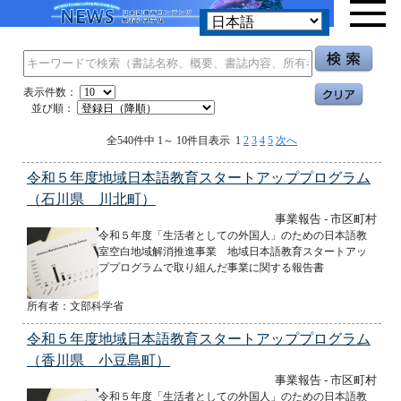
表示件数：
並び順：
全540件中 1～ 10件目表示 1
2
3
4
5
次へ
令和５年度地域日本語教育スタートアッププログラム
（石川県 川北町）
事業報告 - 市区町村
令和５年度「生活者としての外国人」のための日本語教
室空白地域解消推進事業 地域日本語教育スタートアッ
ププログラムで取り組んだ事業に関する報告書
所有者：文部科学省
令和５年度地域日本語教育スタートアッププログラム
（香川県 小豆島町）
事業報告 - 市区町村
令和５年度「生活者としての外国人」のための日本語教