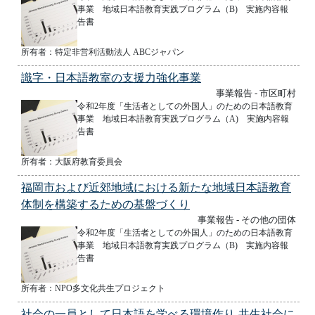
事業 地域日本語教育実践プログラム（B) 実施内容報
告書
所有者：特定非営利活動法人 ABCジャパン
識字・日本語教室の支援力強化事業
事業報告 - 市区町村
令和2年度「生活者としての外国人」のための日本語教育
事業 地域日本語教育実践プログラム（A) 実施内容報
告書
所有者：大阪府教育委員会
福岡市および近郊地域における新たな地域日本語教育
体制を構築するための基盤づくり
事業報告 - その他の団体
令和2年度「生活者としての外国人」のための日本語教育
事業 地域日本語教育実践プログラム（B) 実施内容報
告書
所有者：NPO多文化共生プロジェクト
社会の一員として日本語を学べる環境作り-共生社会に