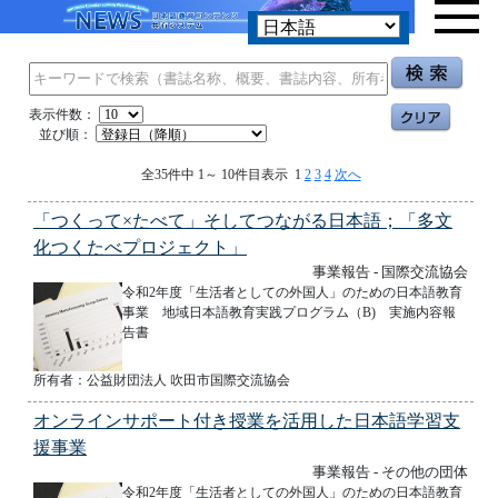
表示件数：
並び順：
全35件中 1～ 10件目表示 1
2
3
4
次へ
「つくって×たべて」そしてつながる日本語；「多文
化つくたべプロジェクト」
事業報告 - 国際交流協会
令和2年度「生活者としての外国人」のための日本語教育
事業 地域日本語教育実践プログラム（B) 実施内容報
告書
所有者：公益財団法人 吹田市国際交流協会
オンラインサポート付き授業を活用した日本語学習支
援事業
事業報告 - その他の団体
令和2年度「生活者としての外国人」のための日本語教育