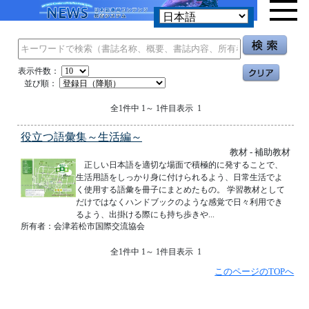
表示件数：
並び順：
全1件中 1～ 1件目表示 1
役立つ語彙集～生活編～
教材 - 補助教材
正しい日本語を適切な場面で積極的に発することで、
生活用語をしっかり身に付けられるよう、日常生活でよ
く使用する語彙を冊子にまとめたもの。 学習教材として
だけではなくハンドブックのような感覚で日々利用でき
るよう、出掛ける際にも持ち歩きや...
所有者：会津若松市国際交流協会
全1件中 1～ 1件目表示 1
このページのTOPへ