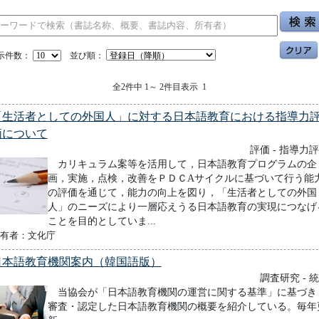
示件数：
並び順：
全2件中 1～ 2件目表示 1
「生活者としての外国人」に対する日本語教育における指導力
価について
評価 - 指導力
カリキュラム案等を活用して，日本語教育プログラムの企
画，実施，点検，改善をＰＤＣAサイクルに基づいて行う能
の評価を通じて，能力の向上を図り，「生活者としての外国
人」のニーズにより一層応えうる日本語教育の実現につなげ
ことを目的としていま...
有者：文化庁
日本語教育機関案内（韓国語版）
調査研究 - 
当協会が「日本語教育機関の運営に関する基準」に基づき
審査・認定した日本語教育機関の概要を紹介している。毎年