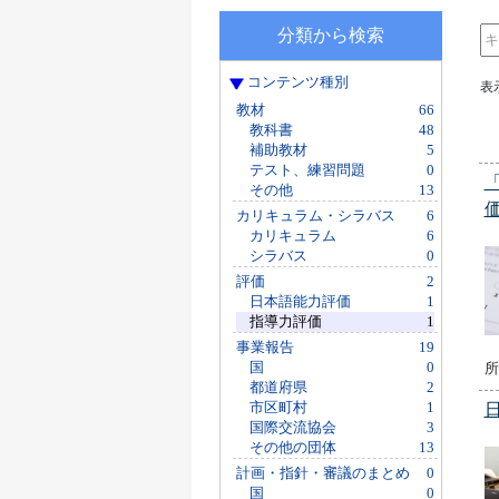
分類から検索
コンテンツ種別
表
教材
66
教科書
48
補助教材
5
テスト、練習問題
0
その他
13
カリキュラム・シラバス
6
カリキュラム
6
シラバス
0
評価
2
日本語能力評価
1
指導力評価
1
事業報告
19
国
0
所
都道府県
2
市区町村
1
国際交流協会
3
その他の団体
13
計画・指針・審議のまとめ
0
国
0