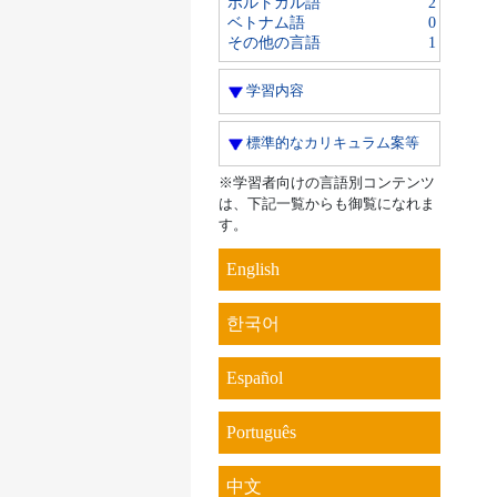
ポルトガル語
2
ベトナム語
0
その他の言語
1
学習内容
標準的なカリキュラム案等
※学習者向けの言語別コンテンツ
は、下記一覧からも御覧になれま
す。
English
한국어
Español
Português
中文