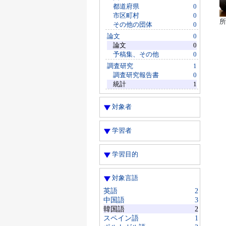
都道府県
0
市区町村
0
所
その他の団体
0
論文
0
論文
0
予稿集、その他
0
調査研究
1
調査研究報告書
0
統計
1
対象者
学習者
学習目的
対象言語
英語
2
中国語
3
韓国語
2
スペイン語
1