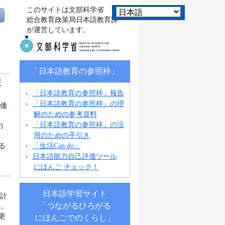
このサイトは文部科学省
総合教育政策局日本語教育課
が運営しています。
「日本語教育の参照枠」
評
「日本語教育の参照枠」報告
「日本語教育の参照枠」の理
評価
解のための参考資料
「日本語教育の参照枠」の活
力
用のための手引き
「生活Can do」
る
日本語能力自己評価ツール
にほんご チェック！
日本語学習サイト
統計
「つながるひろがる
，
更
にほんごでのくらし」