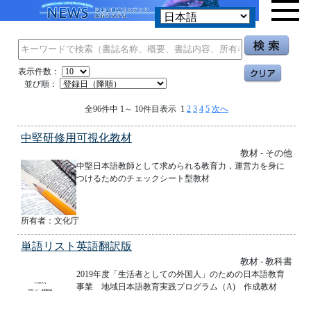
表示件数：
並び順：
全96件中 1～ 10件目表示 1
2
3
4
5
次へ
中堅研修用可視化教材
教材 - その他
中堅日本語教師として求められる教育力，運営力を身に
つけるためのチェックシート型教材
所有者：文化庁
単語リスト英語翻訳版
教材 - 教科書
2019年度「生活者としての外国人」のための日本語教育
事業 地域日本語教育実践プログラム（A) 作成教材