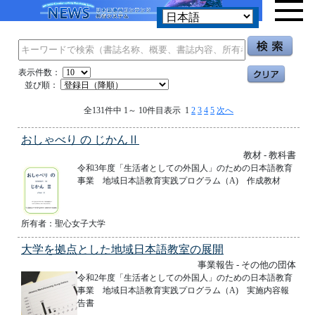
表示件数：
並び順：
全131件中 1～ 10件目表示 1
2
3
4
5
次へ
おしゃべり の じかんⅡ
教材 - 教科書
令和3年度「生活者としての外国人」のための日本語教育
事業 地域日本語教育実践プログラム（A) 作成教材
所有者：聖心女子大学
大学を拠点とした地域日本語教室の展開
事業報告 - その他の団体
令和2年度「生活者としての外国人」のための日本語教育
事業 地域日本語教育実践プログラム（A) 実施内容報
告書