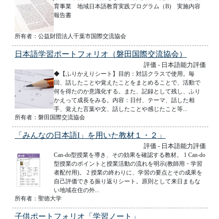
育事業 地域日本語教育実践プログラム（B) 実施内容
報告書
所有者：公益財団法人千葉市国際交流協会
日本語学習ポートフォリオ（磐田国際交流協会）
評価 - 日本語能力評価
◆【ふりかえりシート】目的：対話クラスで使用。毎
回、話したことや覚えたことをまとめることで、活動で
何を得たのか意識化する。また、記録として残し、ふり
かえって成長をみる。内容：日付、テーマ、話した相
手、覚えた言葉や文、話したことや感じたこと等...
所有者：磐田国際交流協会
「みんなの日本語I」を用いた教材１・２」
評価 - 日本語能力評価
Can-do型授業を導き、その効果を確認する教材。 1 Can-do
型授業のポイントと授業活動の流れを明示(教師用・学習
者配付用)。 2 授業の終わりに、学習の要点とその成果を
自己評価できる振り返りシート。原則として来日まもな
い地域在住の外...
所有者：聖徳大学
子供ポートフォリオ「学習ノート」