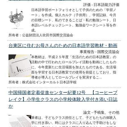
評価 - 日本語能力評価
日本語学習ポートフォリオとして子供のための「学習ノ
ート」を作成。個人カルテ（子供用）、学習記録、今月
の目標シート、私のできることば・私の勉強シート、日
本語レベルチェックシート、勉強会ワークシート等を作
成。
所有者：公益財団法人吹田市国際交流協会
台東区に住むお母さんのための日本語学習教材・動画
事業報告 - 国際交流協会
本教材は、平成２５年度「生活のための日本語教室」の
活動の中で行われたロールプレイ活動を動画にしたもの
に、今年度新たに生活場面を加えたものである。生活場
面を学習する日本語教室での使用を前提としており、指
導者が導入としてロールプレイを実演するこ...
所有者：株式会社インターカルト日本語学校
中国帰国者定着促進センター紀要12号 【コーヒーブ
レイク】小学生クラスの小学校体験入学付き添い日誌
か
論文 - 予稿集、その他
筆者は、子どもクラス担任として、子どもたちの体験入
学に付き添い、時にはクラスに入り込んで手助けをしな