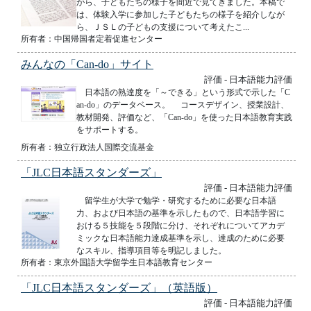
がら、子どもたちの様子を間近で見てきました。本稿で
は、体験入学に参加した子どもたちの様子を紹介しなが
ら、ＪＳＬの子どもの支援について考えたこ...
所有者：中国帰国者定着促進センター
みんなの「Can-do」サイト
評価 - 日本語能力評価
日本語の熟達度を「～できる」という形式で示した「C
an-do」のデータベース。 コースデザイン、授業設計、
教材開発、評価など、「Can-do」を使った日本語教育実践
をサポートする。
所有者：独立行政法人国際交流基金
「JLC日本語スタンダーズ」
評価 - 日本語能力評価
留学生が大学で勉学・研究するために必要な日本語
力、および日本語の基準を示したもので、日本語学習に
おける５技能を５段階に分け、それぞれについてアカデ
ミックな日本語能力達成基準を示し、達成のために必要
なスキル、指導項目等を明記しました。
所有者：東京外国語大学留学生日本語教育センター
「JLC日本語スタンダーズ」（英語版）
評価 - 日本語能力評価