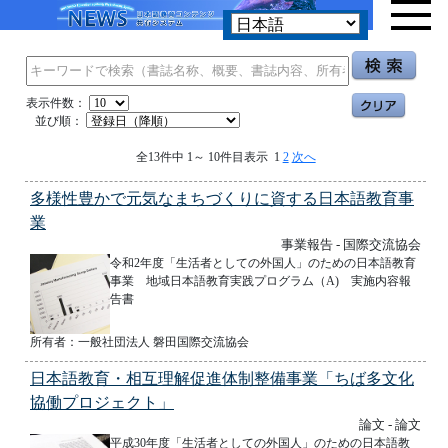
表示件数：
並び順：
全13件中 1～ 10件目表示 1
2
次へ
多様性豊かで元気なまちづくりに資する日本語教育事
業
事業報告 - 国際交流協会
令和2年度「生活者としての外国人」のための日本語教育
事業 地域日本語教育実践プログラム（A) 実施内容報
告書
所有者：一般社団法人 磐田国際交流協会
日本語教育・相互理解促進体制整備事業「ちば多文化
協働プロジェクト」
論文 - 論文
平成30年度「生活者としての外国人」のための日本語教