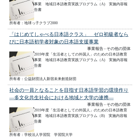
事業 地域日本語教育実践プログラム（A) 実施内容報
告書
所有者：地球っ子クラブ2000
「はじめてしゃべる日本語クラス」 ゼロ初級者なら
びに日本語初学者対象の日本語支援事業
事業報告 - その他の団体
2019年度「生活者としての外国人」のための日本語教育
事業 地域日本語教育実践プログラム（A) 実施内容報
告書
所有者：公益財団法人新宿未来創造財団
社会の一員となることを目指す日本語学習の環境作り
―多文化共生社会における地域と大学の連携―
事業報告 - その他の団体
2019年度「生活者としての外国人」のための日本語教育
事業 地域日本語教育実践プログラム（B) 実施内容報
告書
所有者：学校法人学習院 学習院大学