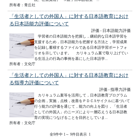
所有者：青丘社
「生活者としての外国人」に対する日本語教育におけ
る日本語能力評価について
評価 - 日本語能力評価
学習者の日本語能力を把握し，継続的な日本語学習を
支援するため，日本語能力を把握する方法と，学習成果
を記録し蓄積するファイルである日本語学習ポートフォ
リオを示しています。 カリキュラム案で取り上げてい
る生活上の行為の事例を基にした日本語学...
所有者：文化庁
「生活者としての外国人」に対する日本語教育におけ
る指導力評価について
評価 - 指導力評価
カリキュラム案等を活用して，日本語教育プログラム
の企画，実施，点検，改善をＰＤＣAサイクルに基づいて
行う能力の評価を通じて，能力の向上を図り，「生活者
としての外国人」のニーズにより一層応えうる日本語教
育の実現につなげることを目的としていま...
所有者：文化庁
全9件中 1～ 9件目表示 1