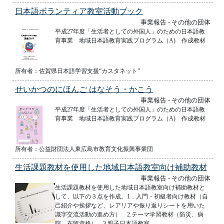
日本語ボランティア教室活動ブック
事業報告 - その他の団体
平成27年度「生活者としての外国人」のための日本語教
育事業 地域日本語教育実践プログラム（A) 作成教材
所有者：佐賀県日本語学習支援“カスタネット”
せいかつのにほんご はなそう・かこう
事業報告 - その他の団体
平成27年度「生活者としての外国人」のための日本語教
育事業 地域日本語教育実践プログラム（A) 作成教材
所有者：公益財団法人東広島市教育文化振興事業団
生活課題教材を使用した地域日本語教室向け補助教材
事業報告 - その他の団体
生活課題教材を使用した地域日本語教室向け補助教材と
して、以下の３点を作成。1．入門・初級者向け教材（自
己紹介や挨拶など、レアリアや振り返りシートを用いた
識字交流活動の進め方） 2.テーマ学習教材（防災、病
院、在留資格） 3.親子日本語教室 ...