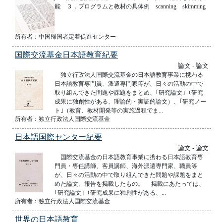
能 ３．プログラムと教材の具体例 scanning skimming
所有者：中国帰国者定着促進センター
国際交流基金日本語教育紀要
論文 - 論文
独立行政法人国際交流基金の日本語教育事業に携わる
日本語教育専門員、派遣専門家等が、日々の活動の中で
取り組んできた問題や課題をまとめ、｢研究論文｣（研究
成果に独創性がある、理論的・実証的論文）、｢研究ノー
ト｣（教育、教材開発等の実施過程でま...
所有者：独立行政法人国際交流基金
日本語国際センター紀要
論文 - 論文
国際交流基金の日本語教育事業に携わる日本語教育専
門員・専任講師、客員講師、海外派遣専門家、職員等
が、日々の活動の中で取り組んできた問題や課題をまと
めた論文、報告を掲載したもの。 掲載にあたっては、
｢研究論文｣（研究成果に独創性がある、...
所有者：独立行政法人国際交流基金
世界の日本語教育