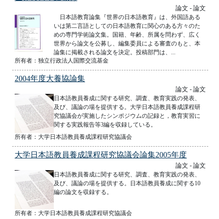
論文 - 論文
日本語教育論集『世界の日本語教育』は、外国語ある
いは第二言語としての日本語教育に関心のある方々のた
めの専門学術論文集。国籍、年齢、所属を問わず、広く
世界から論文を公募し、編集委員による審査のもと、本
論集に掲載される論文を決定。投稿部門は、...
所有者：独立行政法人国際交流基金
2004年度大養協論集
論文 - 論文
日本語教員養成に関する研究、調査、教育実践の発表、
及び、議論の場を提供する。大学日本語教員養成課程研
究協議会が実施したシンポジウムの記録と，教育実習に
関する実践報告等3編を収録している。
所有者：大学日本語教員養成課程研究協議会
大学日本語教員養成課程研究協議会論集2005年度
論文 - 論文
日本語教員養成に関する研究、調査、教育実践の発表、
及び、議論の場を提供する。日本語教員養成に関する10
編の論文を収録する。
所有者：大学日本語教員養成課程研究協議会