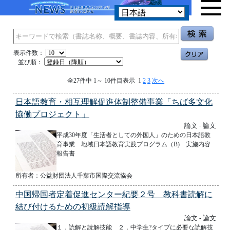
表示件数：
並び順：
全27件中 1～ 10件目表示 1
2
3
次へ
日本語教育・相互理解促進体制整備事業「ちば多文化
協働プロジェクト」
論文 - 論文
平成30年度「生活者としての外国人」のための日本語教
育事業 地域日本語教育実践プログラム（B) 実施内容
報告書
所有者：公益財団法人千葉市国際交流協会
中国帰国者定着促進センター紀要２号 教科書読解に
結び付けるための初級読解指導
論文 - 論文
１．読解と読解技能 ２．中学生?タイプに必要な読解技